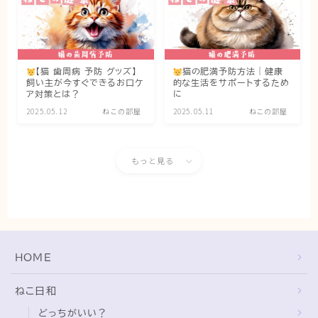
【猫 歯周病 予防 グッズ】
猫の肥満予防方法｜健康
飼い主が今すぐできるお口ケ
的な生活をサポートするため
ア対策とは？
に
2025.05.12
ねこの部屋
2025.05.11
ねこの部屋
もっと見る
HOME
ねこ日和
どっちがいい？