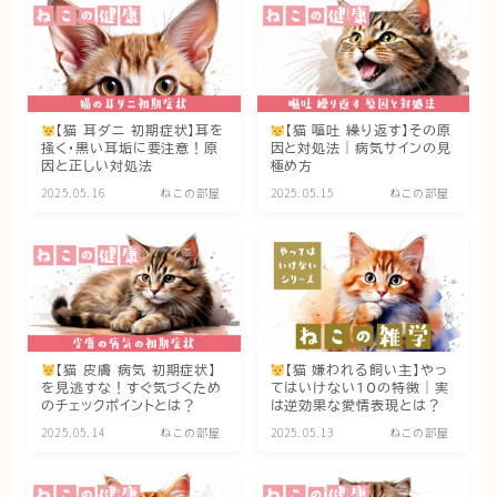
【猫 耳ダニ 初期症状】耳を
【猫 嘔吐 繰り返す】その原
掻く・黒い耳垢に要注意！原
因と対処法｜病気サインの見
因と正しい対処法
極め方
2025.05.16
ねこの部屋
2025.05.15
ねこの部屋
【猫 皮膚 病気 初期症状】
【猫 嫌われる飼い主】やっ
を見逃すな！すぐ気づくため
てはいけない10の特徴｜実
のチェックポイントとは？
は逆効果な愛情表現とは？
2025.05.14
ねこの部屋
2025.05.13
ねこの部屋