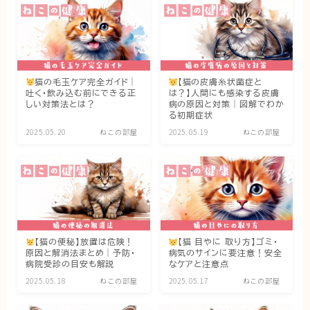
ブログ
トミーとゆずの観察日記
猫の毛玉ケア完全ガイド｜
【猫の皮膚糸状菌症と
ゆず日和
吐く・飲み込む前にできる正
は？】人間にも感染する皮膚
しい対策法とは？
病の原因と対策｜図解でわか
る初期症状
プロフィール
2025.05.20
ねこの部屋
2025.05.19
ねこの部屋
【猫の便秘】放置は危険！
【猫 目やに 取り方】ゴミ・
原因と解消法まとめ｜予防・
病気のサインに要注意！安全
病院受診の目安も解説
なケアと注意点
2025.05.18
ねこの部屋
2025.05.17
ねこの部屋