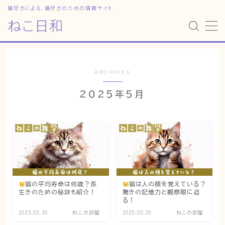
猫好きによる、猫好きのための情報サイト
ねこ日和
MENU
HOME
ARCHIVES
2025年5月
ねこ日和
どっちがいい？
猫暮らしの平均
猫のなぜ？
ゆずとシンバの日常
猫の平均寿命は何歳？長
猫は人の顔を覚えている？
生きのための秘訣も紹介！
驚きの記憶力と観察眼に迫
ねこの部屋
る！
2025.05.30
ねこの部屋
2025.05.29
ねこの部屋
猫の健康・ケア関連