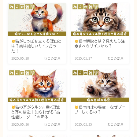
猫の行動学・不思議な習性
猫と人間の共生・社会問題
猫の雑学・トリビア
猫との暮らし・生活設計
猫がしっぽを立てる理由と
猫の瞬膜とは？見えたら注
は？実は嬉しいサインだっ
意すべきサインかも？
猫の可愛さ発見シリーズ
た！
猫と暮らす快適環境づくり
2025.05.28
ねこの部屋
2025.05.27
ねこの部屋
猫と暮らすシニアライフ
ねこの飼い方
基本ガイド（ねこの飼い方、しつけ、食事）
猫の耳がクルクル動く理由
猫の肉球の秘密｜なぜプニ
健康管理（病気・ケア・病院情報）
と耳の構造｜知られざる“高
プニしてるの？
性能レーダー”の正体
行動と心理（ねこの習性、気持ちの読み方）
2025.05.26
ねこの部屋
2025.05.25
ねこの部屋
お役立ち情報（ねこに優しいインテリア、災害対
策）