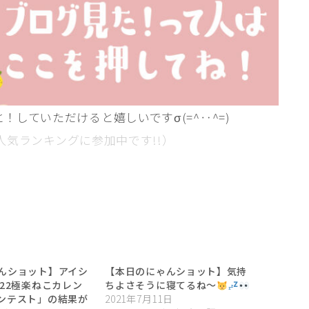
と！していただけると嬉しいですσ(=^‥^=)
人気ランキングに参加中です!!）
んショット】アイシ
【本日のにゃんショット】気持
022極楽ねこカレン
ちよさそうに寝てるね〜
ンテスト」の結果が
2021年7月11日