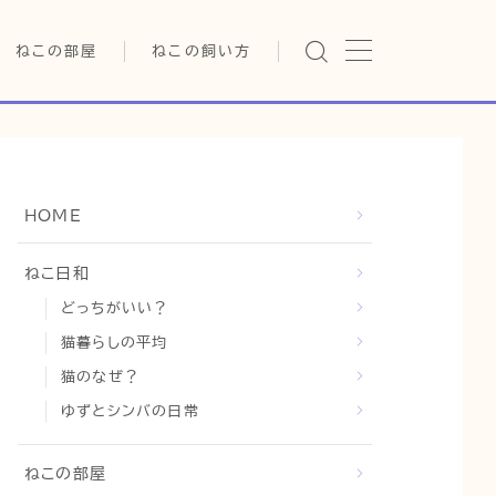
ねこの部屋
ねこの飼い方
猫の雑学・トリビア
基本ガイド（ねこの飼い方、し
つけ、食事）
猫の行動学・不思議な習性
健康管理（病気・ケア・病院情
報）
猫の可愛さ発見シリーズ
行動と心理（ねこの習性、気
HOME
持ちの読み方）
日常
猫の健康・ケア関連
お役立ち情報（ねこに優しい
猫と暮らす快適環境づくり
ねこ日和
インテリア、災害対策）
どっちがいい？
猫と暮らすシニアライフ
グッズレビュー（キャットフー
ド、トイレ、爪とぎ）
猫暮らしの平均
猫と人間の共生・社会問題
猫のなぜ？
猫との暮らし・生活設計
ゆずとシンバの日常
コラム
ねこの部屋