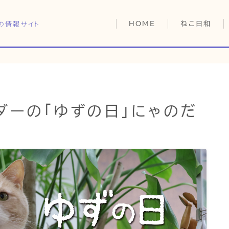
の情報サイト
HOME
ねこ日和
どっちがいい？
猫暮らしの平均
猫のなぜ？
HOME
ゆずとシンバの
ダーの「ゆずの日」にゃのだ
ねこ日和
どっちがいい？
猫暮らしの平均
猫のなぜ？
ゆずとシンバの日常