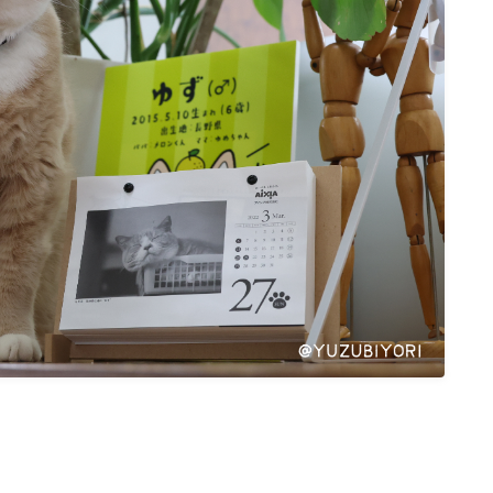
ねこの部屋
猫の健康・ケア関連
猫の行動学・不思議な習性
猫と人間の共生・社会問題
猫の雑学・トリビア
猫との暮らし・生活設計
猫の可愛さ発見シリーズ
猫と暮らす快適環境づくり
猫と暮らすシニアライフ
ねこの飼い方
基本ガイド（ねこの飼い方、しつけ、食
事）
健康管理（病気・ケア・病院情報）