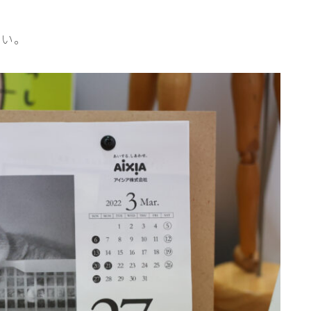
行動と心理（ねこの習性、気持ちの読
み方）
しい。
お役立ち情報（ねこに優しいインテリ
ア、災害対策）
ブログ
トミーとゆずの観察日記
ゆず日和
プロフィール