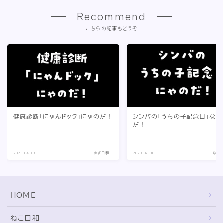
Recommend
こちらの記事もどうぞ
健康診断「にゃんドック」にゃのだ！
シンバの「うちの子記念日」なの
だ！
2023.04.19
ゆず日和
2023.07.30
ゆず
HOME
ねこ日和
どっちがいい？