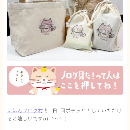
にほんブログ村
☝ 1日1回ポチッと！していただけ
ると嬉しいですσ(=^‥^=)