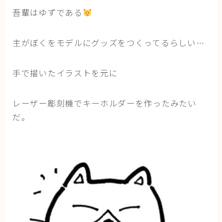
猫の行動学・不思議な習性
吾輩はゆずである
猫と人間の共生・社会問題
主がぼくをモデルにグッズをつくってるらしい…
猫の雑学・トリビア
猫との暮らし・生活設計
手で描いたイラストを元に
猫の可愛さ発見シリーズ
猫と暮らす快適環境づくり
レーザー彫刻機でキーホルダーを作ったみたい
猫と暮らすシニアライフ
だ。
ねこの飼い方
基本ガイド（ねこの飼い方、しつけ、食事）
健康管理（病気・ケア・病院情報）
行動と心理（ねこの習性、気持ちの読み方）
お役立ち情報（ねこに優しいインテリア、災害対
策）