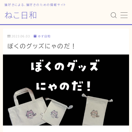
猫好きによる、猫好きのための情報サイト
ねこ日和
MENU
2023.06.03
ゆず日和
HOME
ぼくのグッズにゃのだ！
ねこ日和
どっちがいい？
猫暮らしの平均
猫のなぜ？
ゆずとシンバの日常
ねこの部屋
猫の健康・ケア関連