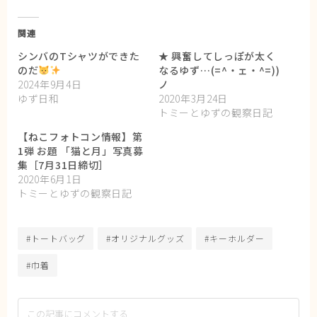
関連
シンバのTシャツができた
★ 興奮してしっぽが太く
のだ
なるゆず…(=^・ェ・^=))
2024年9月4日
ノ
ゆず日和
2020年3月24日
トミーとゆずの観察日記
【ねこフォトコン情報】第
1弾 お題 「猫と月」写真募
集［7月31日締切］
2020年6月1日
トミーとゆずの観察日記
#トートバッグ
#オリジナルグッズ
#キーホルダー
#巾着