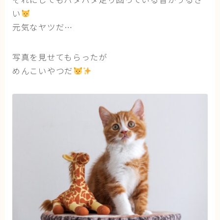
い
ブログ
元気なヤツだ…
トミーとゆずの観察日記
写真を見せてもらったが
ゆず日和
めんこいやつだ
プロフィール