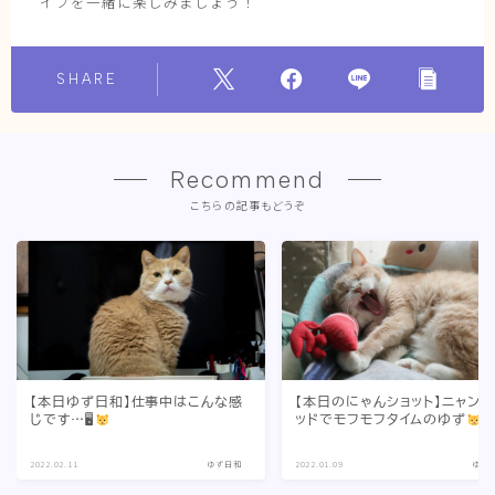
イフを一緒に楽しみましょう！
SHARE
Recommend
こちらの記事もどうぞ
【本日ゆず日和】仕事中はこんな感
【本日のにゃんショット】ニャン
じです…🖥
ッドでモフモフタイムのゆず
2022.02.11
ゆず日和
2022.01.09
ゆず