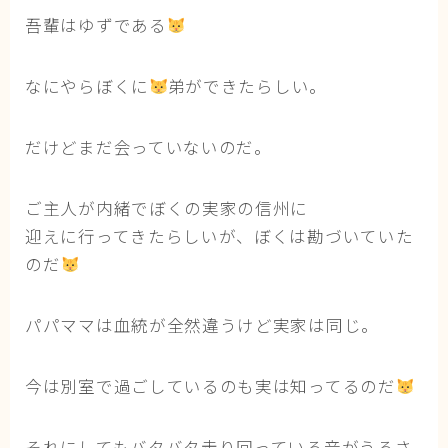
猫の行動学・不思議な習性
吾輩はゆずである
猫と人間の共生・社会問題
なにやらぼくに
弟ができたらしい。
猫の雑学・トリビア
猫との暮らし・生活設計
だけどまだ会っていないのだ。
猫の可愛さ発見シリーズ
猫と暮らす快適環境づくり
ご主人が内緒でぼくの実家の信州に
猫と暮らすシニアライフ
迎えに行ってきたらしいが、ぼくは勘づいていた
のだ
ねこの飼い方
基本ガイド（ねこの飼い方、しつけ、食事）
パパママは血統が全然違うけど実家は同じ。
健康管理（病気・ケア・病院情報）
今は別室で過ごしているのも実は知ってるのだ
行動と心理（ねこの習性、気持ちの読み方）
お役立ち情報（ねこに優しいインテリア、災害対
策）
それにしてもバタバタ走り回っている音がうるさ