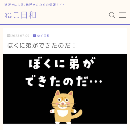
猫好きによる、猫好きのための情報サイト
ねこ日和
MENU
2023.07.09
ゆず日和
HOME
ぼくに弟ができたのだ！
ねこ日和
どっちがいい？
猫暮らしの平均
猫のなぜ？
ゆずとシンバの日常
ねこの部屋
猫の健康・ケア関連