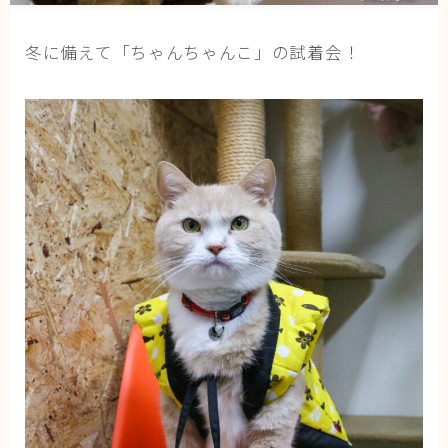
猫の行動学・不思議な習性
冬に備えて「ちゃんちゃんこ」の試着会！
猫と人間の共生・社会問題
猫の雑学・トリビア
猫との暮らし・生活設計
猫の可愛さ発見シリーズ
猫と暮らす快適環境づくり
猫と暮らすシニアライフ
ねこの飼い方
基本ガイド（ねこの飼い方、しつけ、食事）
健康管理（病気・ケア・病院情報）
行動と心理（ねこの習性、気持ちの読み方）
お役立ち情報（ねこに優しいインテリア、災害対
策）