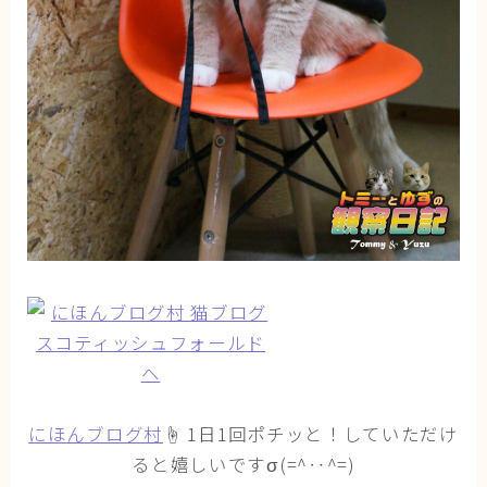
ブログ
トミーとゆずの観察日記
ゆず日和
プロフィール
にほんブログ村
☝ 1日1回ポチッと！していただけ
ると嬉しいですσ(=^‥^=)