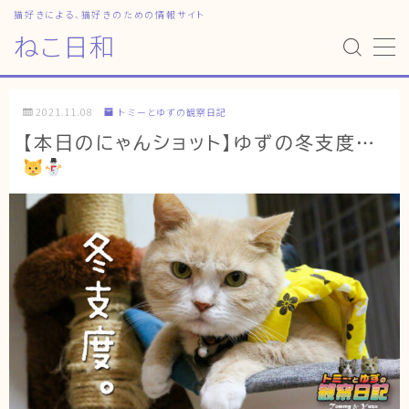
猫好きによる、猫好きのための情報サイト
ねこ日和
MENU
2021.11.08
トミーとゆずの観察日記
HOME
【本日のにゃんショット】ゆずの冬支度…
ねこ日和
どっちがいい？
猫暮らしの平均
猫のなぜ？
ゆずとシンバの日常
ねこの部屋
猫の健康・ケア関連