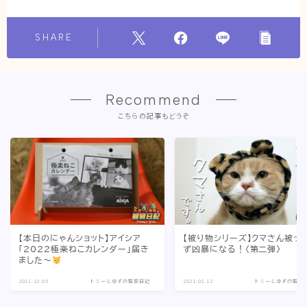
SHARE
Recommend
こちらの記事もどうぞ
【本日のにゃんショット】アイシア
【被り物シリーズ】クマさん被っ
「2022極楽ねこカレンダー」届き
ず凶暴になる！〈第二弾〉
ました〜
2021.12.05
トミーとゆずの観察日記
2021.02.12
トミーとゆずの観察