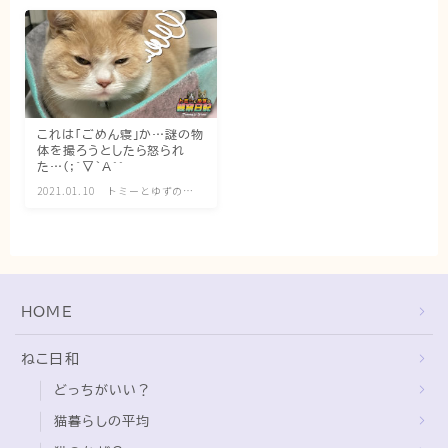
猫の行動学・不思議な習性
猫と人間の共生・社会問題
猫の雑学・トリビア
猫との暮らし・生活設計
これは「ごめん寝」か…謎の物
体を撮ろうとしたら怒られ
猫の可愛さ発見シリーズ
た…(;´▽｀A``
猫と暮らす快適環境づくり
2021.01.10
トミーとゆずの観
察日記
猫と暮らすシニアライフ
ねこの飼い方
HOME
基本ガイド（ねこの飼い方、しつけ、食事）
健康管理（病気・ケア・病院情報）
ねこ日和
行動と心理（ねこの習性、気持ちの読み方）
どっちがいい？
猫暮らしの平均
お役立ち情報（ねこに優しいインテリア、災害対
策）