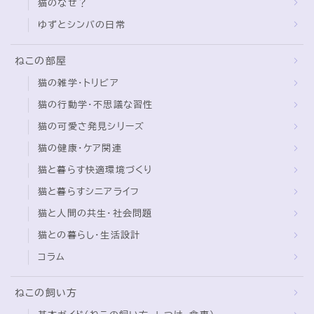
猫のなぜ？
ゆずとシンバの日常
ブログ
トミーとゆずの観察日記
ねこの部屋
猫の雑学・トリビア
ゆず日和
猫の行動学・不思議な習性
プロフィール
猫の可愛さ発見シリーズ
猫の健康・ケア関連
猫と暮らす快適環境づくり
猫と暮らすシニアライフ
猫と人間の共生・社会問題
猫との暮らし・生活設計
コラム
ねこの飼い方