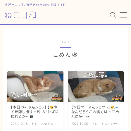
猫好きによる、猫好きのための情報サイト
ねこ日和
MENU
HOME
TAG
ごめん寝
ねこ日和
どっちがいい？
猫暮らしの平均
猫のなぜ？
ゆずとシンバの日常
【本日のにゃんショット】
ゆ
【本日のにゃんショット】
ずを隠し撮り…気づかれずに
なんだろうこの寝方は…ごめ
ねこの部屋
撮れるか…
ん寝か…
2021.10.18
トミーとゆずの観
2021.10.06
トミーとゆずの観
猫の健康・ケア関連
察日記
察日記