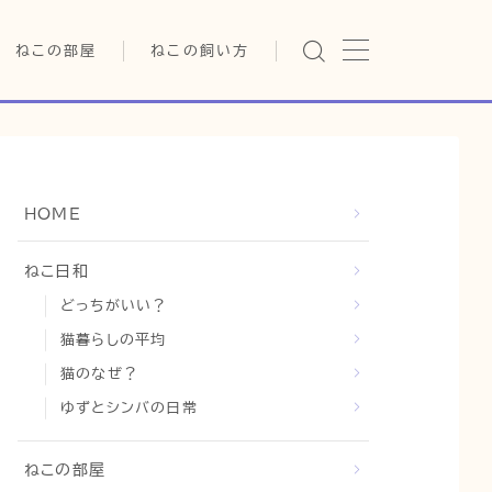
ねこの部屋
ねこの飼い方
猫の雑学・トリビア
基本ガイド（ねこの飼い方、し
つけ、食事）
猫の行動学・不思議な習性
健康管理（病気・ケア・病院情
報）
猫の可愛さ発見シリーズ
行動と心理（ねこの習性、気
HOME
持ちの読み方）
日常
猫の健康・ケア関連
お役立ち情報（ねこに優しい
猫と暮らす快適環境づくり
ねこ日和
インテリア、災害対策）
どっちがいい？
猫と暮らすシニアライフ
グッズレビュー（キャットフー
ド、トイレ、爪とぎ）
猫暮らしの平均
猫と人間の共生・社会問題
猫のなぜ？
猫との暮らし・生活設計
ゆずとシンバの日常
コラム
ねこの部屋