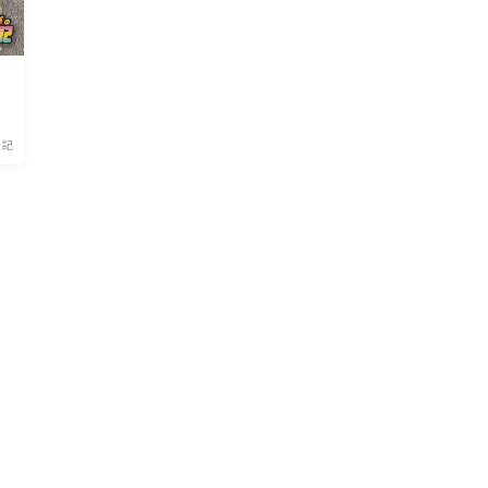
ねこの部屋
猫の健康・ケア関連
猫の行動学・不思議な習性
猫と人間の共生・社会問題
日記
猫の雑学・トリビア
猫との暮らし・生活設計
猫の可愛さ発見シリーズ
猫と暮らす快適環境づくり
猫と暮らすシニアライフ
ねこの飼い方
基本ガイド（ねこの飼い方、しつけ、食
事）
健康管理（病気・ケア・病院情報）