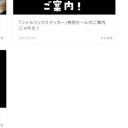
ねこの部屋
猫の健康・ケア関連
「ニャルソックステッカー」特別セールのご案内
猫の行動学・不思議な習性
にゃのだ！
猫と人間の共生・社会問題
日和
2023.03.01
ゆず日和
猫の雑学・トリビア
猫との暮らし・生活設計
猫の可愛さ発見シリーズ
猫と暮らす快適環境づくり
猫と暮らすシニアライフ
ねこの飼い方
基本ガイド（ねこの飼い方、しつけ、食
事）
日和
健康管理（病気・ケア・病院情報）