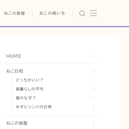
ねこの部屋
ねこの飼い方
猫の雑学・トリビア
基本ガイド（ねこの飼い方、し
つけ、食事）
猫の行動学・不思議な習性
健康管理（病気・ケア・病院情
報）
猫の可愛さ発見シリーズ
行動と心理（ねこの習性、気
HOME
持ちの読み方）
日常
猫の健康・ケア関連
お役立ち情報（ねこに優しい
猫と暮らす快適環境づくり
ねこ日和
インテリア、災害対策）
どっちがいい？
猫と暮らすシニアライフ
グッズレビュー（キャットフー
ド、トイレ、爪とぎ）
猫暮らしの平均
猫と人間の共生・社会問題
猫のなぜ？
猫との暮らし・生活設計
ゆずとシンバの日常
コラム
ねこの部屋