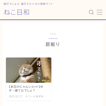
猫好きによる、猫好きのための情報サイト
ねこ日和
MENU
HOME
TAG
居眠り
ねこ日和
どっちがいい？
猫暮らしの平均
猫のなぜ？
ゆずとシンバの日常
【本日のにゃんショット】ゆ
ず…寝てたでしょ？
ねこの部屋
2021.03.17
トミーとゆずの観
察日記
猫の健康・ケア関連