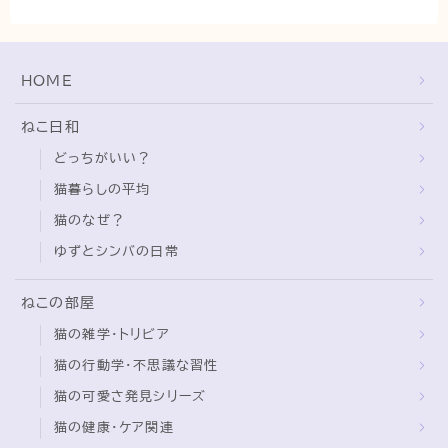
猫の行動学・不思議な習性
猫と人間の共生・社会問題
HOME
猫の雑学・トリビア
猫との暮らし・生活設計
ねこ日和
猫の可愛さ発見シリーズ
どっちがいい？
猫と暮らす快適環境づくり
猫暮らしの平均
猫のなぜ？
猫と暮らすシニアライフ
ゆずとシンバの日常
ねこの飼い方
ねこの部屋
基本ガイド（ねこの飼い方、しつけ、食事）
猫の雑学・トリビア
健康管理（病気・ケア・病院情報）
猫の行動学・不思議な習性
行動と心理（ねこの習性、気持ちの読み方）
猫の可愛さ発見シリーズ
お役立ち情報（ねこに優しいインテリア、災害対
猫の健康・ケア関連
策）