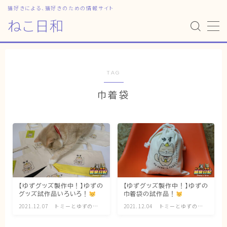
猫好きによる、猫好きのための情報サイト
ねこ日和
MENU
HOME
TAG
巾着袋
ねこ日和
どっちがいい？
猫暮らしの平均
猫のなぜ？
ゆずとシンバの日常
【ゆずグッズ製作中！】ゆずの
【ゆずグッズ製作中！】ゆずの
グッズ試作品いろいろ！
巾着袋の試作品！
ねこの部屋
2021.12.07
トミーとゆずの観
2021.12.04
トミーとゆずの観
察日記
察日記
猫の健康・ケア関連