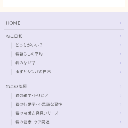
猫の行動学・不思議な習性
猫と人間の共生・社会問題
HOME
猫の雑学・トリビア
猫との暮らし・生活設計
ねこ日和
猫の可愛さ発見シリーズ
どっちがいい？
猫と暮らす快適環境づくり
猫暮らしの平均
猫のなぜ？
猫と暮らすシニアライフ
ゆずとシンバの日常
ねこの飼い方
ねこの部屋
基本ガイド（ねこの飼い方、しつけ、食事）
猫の雑学・トリビア
健康管理（病気・ケア・病院情報）
猫の行動学・不思議な習性
行動と心理（ねこの習性、気持ちの読み方）
猫の可愛さ発見シリーズ
お役立ち情報（ねこに優しいインテリア、災害対
猫の健康・ケア関連
策）