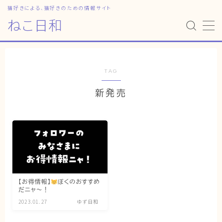
猫好きによる、猫好きのための情報サイト
ねこ日和
MENU
HOME
TAG
新発売
ねこ日和
どっちがいい？
猫暮らしの平均
猫のなぜ？
ゆずとシンバの日常
【お得情報】
ぼくのおすすめ
だニャ〜！
ねこの部屋
2023.01.27
ゆず日和
猫の健康・ケア関連