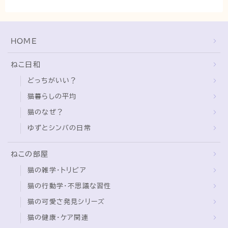
猫の行動学・不思議な習性
猫と人間の共生・社会問題
HOME
猫の雑学・トリビア
猫との暮らし・生活設計
ねこ日和
猫の可愛さ発見シリーズ
どっちがいい？
猫と暮らす快適環境づくり
猫暮らしの平均
猫のなぜ？
猫と暮らすシニアライフ
ゆずとシンバの日常
ねこの飼い方
ねこの部屋
基本ガイド（ねこの飼い方、しつけ、食事）
猫の雑学・トリビア
健康管理（病気・ケア・病院情報）
猫の行動学・不思議な習性
行動と心理（ねこの習性、気持ちの読み方）
猫の可愛さ発見シリーズ
お役立ち情報（ねこに優しいインテリア、災害対
猫の健康・ケア関連
策）