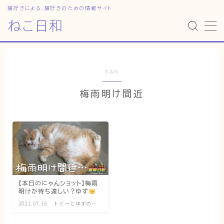
猫好きによる、猫好きのための情報サイト
ねこ日和
MENU
HOME
TAG
梅雨明け間近
ねこ日和
どっちがいい？
猫暮らしの平均
猫のなぜ？
ゆずとシンバの日常
【本日のにゃんショット】梅雨
明けが待ち遠しい？ゆず
ねこの部屋
2021.07.16
トミーとゆずの観
察日記
猫の健康・ケア関連