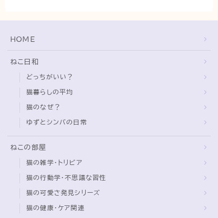
猫の行動学・不思議な習性
猫と人間の共生・社会問題
HOME
猫の雑学・トリビア
猫との暮らし・生活設計
ねこ日和
猫の可愛さ発見シリーズ
どっちがいい？
猫と暮らす快適環境づくり
猫暮らしの平均
猫のなぜ？
猫と暮らすシニアライフ
ゆずとシンバの日常
ねこの飼い方
ねこの部屋
基本ガイド（ねこの飼い方、しつけ、食事）
猫の雑学・トリビア
健康管理（病気・ケア・病院情報）
猫の行動学・不思議な習性
行動と心理（ねこの習性、気持ちの読み方）
猫の可愛さ発見シリーズ
お役立ち情報（ねこに優しいインテリア、災害対
猫の健康・ケア関連
策）