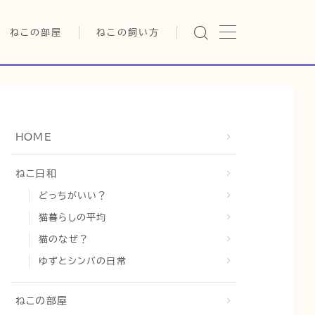
ねこの部屋
ねこの飼い方
猫の雑学・トリビア
基本ガイド（ねこの飼い方、し
つけ、食事）
猫の行動学・不思議な習性
健康管理（病気・ケア・病院情
報）
猫の可愛さ発見シリーズ
行動と心理（ねこの習性、気
HOME
持ちの読み方）
日常
猫の健康・ケア関連
お役立ち情報（ねこに優しい
猫と暮らす快適環境づくり
ねこ日和
インテリア、災害対策）
どっちがいい？
猫と暮らすシニアライフ
グッズレビュー（キャットフー
ド、トイレ、爪とぎ）
猫暮らしの平均
猫と人間の共生・社会問題
猫のなぜ？
猫との暮らし・生活設計
ゆずとシンバの日常
コラム
ねこの部屋