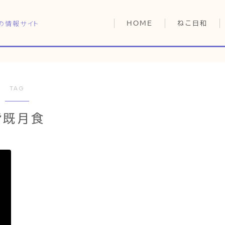
の情報サイト
HOME
ねこ日和
どっちがいい？
猫暮らしの平均
猫のなぜ？
TAG
HOME
ゆずとシンバの
皆既月食
ねこ日和
どっちがいい？
猫暮らしの平均
猫のなぜ？
ゆずとシンバの日常