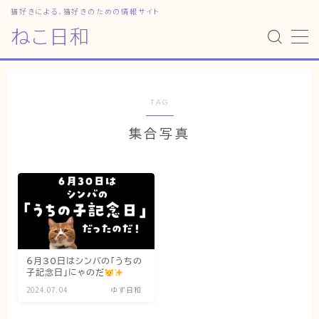
猫好きによる、猫好きのための情報サイト
ねこ日和
MENU
HOME
TAG
集合写真
ねこ日和
どっちがいい？
猫暮らしの平均
猫のなぜ？
ゆずとシンバの日常
6月30日はシンバの「うちの
子記念日」にゃのだ
ねこの部屋
2024.07.04
ゆず日和
猫の健康・ケア関連