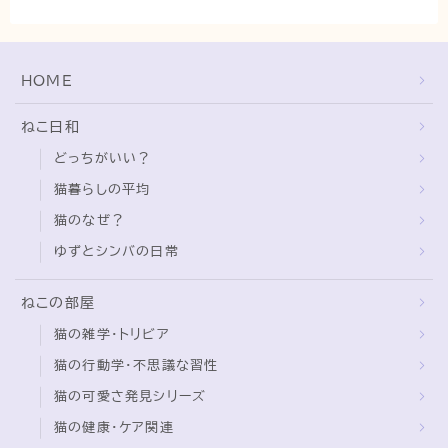
猫の行動学・不思議な習性
猫と人間の共生・社会問題
HOME
猫の雑学・トリビア
猫との暮らし・生活設計
ねこ日和
猫の可愛さ発見シリーズ
どっちがいい？
猫と暮らす快適環境づくり
猫暮らしの平均
猫のなぜ？
猫と暮らすシニアライフ
ゆずとシンバの日常
ねこの飼い方
ねこの部屋
基本ガイド（ねこの飼い方、しつけ、食事）
猫の雑学・トリビア
健康管理（病気・ケア・病院情報）
猫の行動学・不思議な習性
行動と心理（ねこの習性、気持ちの読み方）
猫の可愛さ発見シリーズ
お役立ち情報（ねこに優しいインテリア、災害対
猫の健康・ケア関連
策）