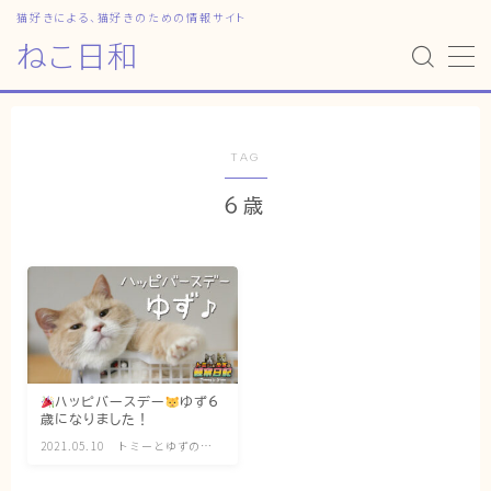
猫好きによる、猫好きのための情報サイト
ねこ日和
MENU
HOME
TAG
6歳
ねこ日和
どっちがいい？
猫暮らしの平均
猫のなぜ？
ゆずとシンバの日常
ハッピバースデー
ゆず6
歳になりました！
ねこの部屋
2021.05.10
トミーとゆずの観
察日記
猫の健康・ケア関連