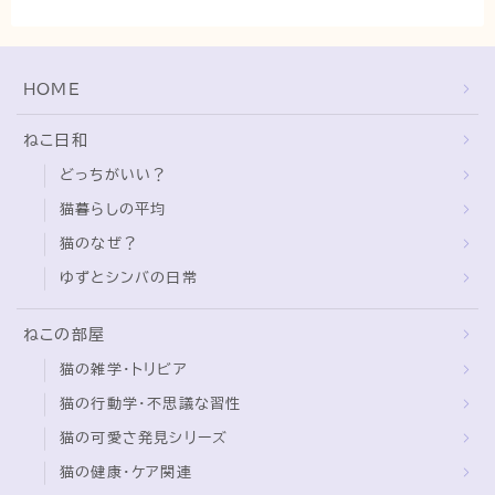
猫の行動学・不思議な習性
猫と人間の共生・社会問題
HOME
猫の雑学・トリビア
猫との暮らし・生活設計
ねこ日和
猫の可愛さ発見シリーズ
どっちがいい？
猫と暮らす快適環境づくり
猫暮らしの平均
猫のなぜ？
猫と暮らすシニアライフ
ゆずとシンバの日常
ねこの飼い方
ねこの部屋
基本ガイド（ねこの飼い方、しつけ、食事）
猫の雑学・トリビア
健康管理（病気・ケア・病院情報）
猫の行動学・不思議な習性
行動と心理（ねこの習性、気持ちの読み方）
猫の可愛さ発見シリーズ
お役立ち情報（ねこに優しいインテリア、災害対
猫の健康・ケア関連
策）