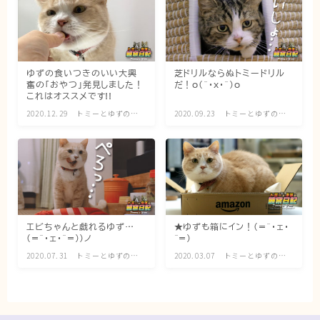
ブログ
トミーとゆずの観察日記
ゆずの食いつきのいい大興
芝ドリルならぬトミードリル
奮の「おやつ」発見しました！
だ！o(^・x・^)o
ゆず日和
これはオススメです!!
2020.12.29
トミーとゆずの観
2020.09.23
トミーとゆずの観
察日記
察日記
プロフィール
エビちゃんと戯れるゆず…
★ゆずも箱にイン！(=^・ェ・
(=^・ェ・^=))ノ
^=)
2020.07.31
トミーとゆずの観
2020.03.07
トミーとゆずの観
察日記
察日記