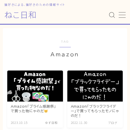
猫好きによる、猫好きのための情報サイト
ねこ日和
MENU
HOME
TAG
Amazon
ねこ日和
どっちがいい？
猫暮らしの平均
猫のなぜ？
ゆずとシンバの日常
Amazon「プライム感謝祭」
Amazon「ブラックフライデ
で買った物にゃのだ
ー」で買ってもらったモノにゃ
ねこの部屋
のだ！
2023.10.15
ゆず日和
2022.11.30
ブログ
猫の健康・ケア関連