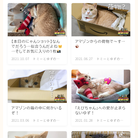
猫の行動学・不思議な習性
猫と人間の共生・社会問題
猫の雑学・トリビア
猫との暮らし・生活設計
【本日のにゃんショット】なん
アマゾンからの荷物で〜す…
でだろう…似合うんだよね
猫の可愛さ発見シリーズ
…そしてお気に入りの1枚
猫と暮らす快適環境づくり
2021.10.07
トミーとゆずの観
2021.06.27
トミーとゆずの観
察日記
察日記
猫と暮らすシニアライフ
ねこの飼い方
基本ガイド（ねこの飼い方、しつけ、食事）
アマゾンの箱の中に何かいる
「えびちゃん」への愛が止まら
健康管理（病気・ケア・病院情報）
ぞ！
ないゆず！
行動と心理（ねこの習性、気持ちの読み方）
2021.03.06
トミーとゆずの観
2021.01.28
トミーとゆずの観
察日記
察日記
お役立ち情報（ねこに優しいインテリア、災害対
策）