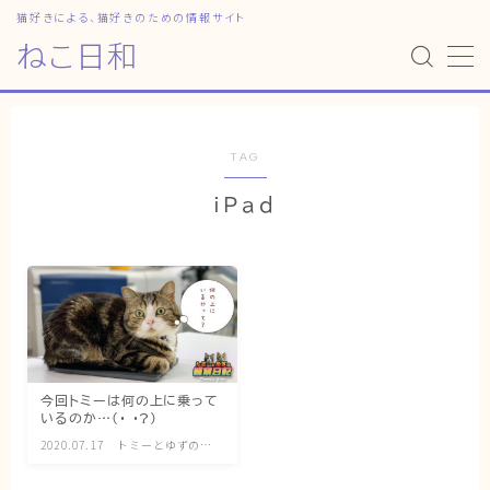
猫好きによる、猫好きのための情報サイト
ねこ日和
MENU
HOME
TAG
iPad
ねこ日和
どっちがいい？
猫暮らしの平均
猫のなぜ？
ゆずとシンバの日常
今回トミーは何の上に乗って
いるのか…(・_・?)
ねこの部屋
2020.07.17
トミーとゆずの観
察日記
猫の健康・ケア関連