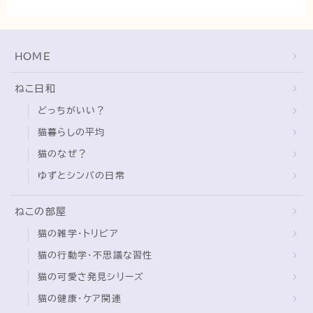
猫の行動学・不思議な習性
猫と人間の共生・社会問題
HOME
猫の雑学・トリビア
猫との暮らし・生活設計
ねこ日和
猫の可愛さ発見シリーズ
どっちがいい？
猫と暮らす快適環境づくり
猫暮らしの平均
猫のなぜ？
猫と暮らすシニアライフ
ゆずとシンバの日常
ねこの飼い方
ねこの部屋
基本ガイド（ねこの飼い方、しつけ、食事）
猫の雑学・トリビア
健康管理（病気・ケア・病院情報）
猫の行動学・不思議な習性
行動と心理（ねこの習性、気持ちの読み方）
猫の可愛さ発見シリーズ
お役立ち情報（ねこに優しいインテリア、災害対
猫の健康・ケア関連
策）