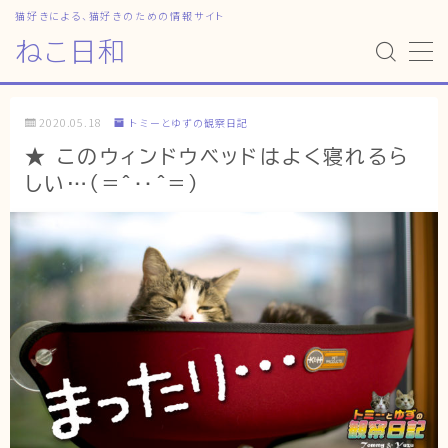
猫好きによる、猫好きのための情報サイト
ねこ日和
MENU
2020.05.18
トミーとゆずの観察日記
HOME
★ このウィンドウベッドはよく寝れるら
しい…(=^‥^=)
ねこ日和
どっちがいい？
猫暮らしの平均
猫のなぜ？
ゆずとシンバの日常
ねこの部屋
猫の健康・ケア関連