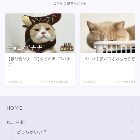
こちらの記事もどうぞ
【被り物シリーズ】ゆずのチョコバナ
お～い！顔がつぶれちゃうぞ～
ナ
2021.02.05
トミーとゆずの観察日記
2021.02.27
トミーとゆずの観察
HOME
ねこ日和
どっちがいい？
猫暮らしの平均