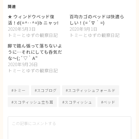
関連
★ ウィンドウベッド復
百均カゴのベッドは快適ら
活！d(=^‥^=)b ニャッ!
しい！(=´∇｀=)
2020年5月3日
2020年9月1日
トミーとゆずの観察日記
トミーとゆずの観察日記
脚で踏ん張って落ちないよ
うに…それにしても呑気だ
な〜(;´▽｀A“
2020年9月26日
トミーとゆずの観察日記
#トミー
#スコブログ
#スコティッシュフォールド
#スコティッシュ立ち耳
#スコティッシュ
#ベッド