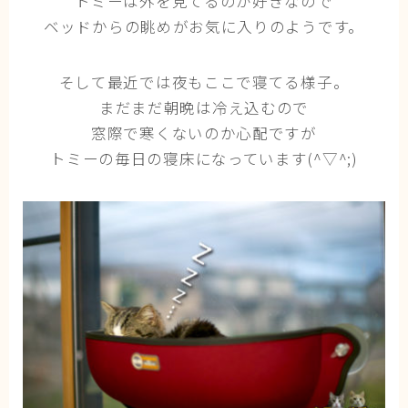
トミーは外を見てるのが好きなので
ベッドからの眺めがお気に入りのようです。
ブログ
そして最近では夜もここで寝てる様子。
トミーとゆずの観察日記
まだまだ朝晩は冷え込むので
ゆず日和
窓際で寒くないのか心配ですが
トミーの毎日の寝床になっています(^▽^;)
プロフィール