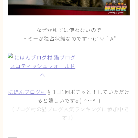
なぜかゆずは使わないので
トミーが独占状態なのです…(;´▽｀A“
にほんブログ村
☝ 1日1回ポチッと！していただけ
ると嬉しいですσ(=^‥^=)
（ブログ村の猫ブログ人気ランキングに参加中で
す!!）