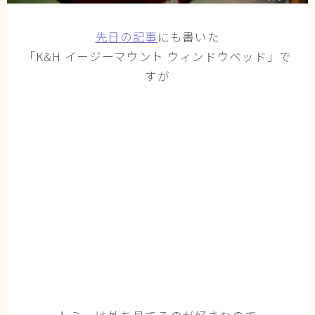
猫の行動学・不思議な習性
先日の記事
にも書いた
猫と人間の共生・社会問題
「
K&H イージーマウント ウィンドウベッド
」で
猫の雑学・トリビア
すが
猫との暮らし・生活設計
猫の可愛さ発見シリーズ
猫と暮らす快適環境づくり
猫と暮らすシニアライフ
ねこの飼い方
基本ガイド（ねこの飼い方、しつけ、食事）
健康管理（病気・ケア・病院情報）
行動と心理（ねこの習性、気持ちの読み方）
お役立ち情報（ねこに優しいインテリア、災害対
策）