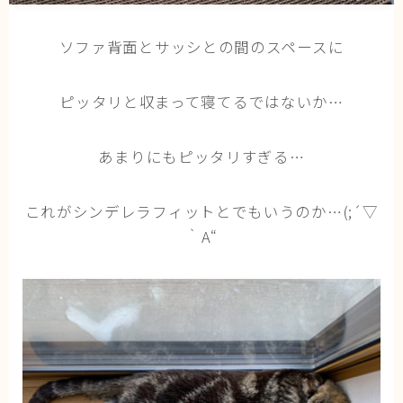
猫の行動学・不思議な習性
ソファ背面とサッシとの間のスペースに
猫と人間の共生・社会問題
猫の雑学・トリビア
ピッタリと収まって寝てるではないか…
猫との暮らし・生活設計
猫の可愛さ発見シリーズ
あまりにもピッタリすぎる…
猫と暮らす快適環境づくり
猫と暮らすシニアライフ
これがシンデレラフィットとでもいうのか…(;´▽
｀A“
ねこの飼い方
基本ガイド（ねこの飼い方、しつけ、食事）
健康管理（病気・ケア・病院情報）
行動と心理（ねこの習性、気持ちの読み方）
お役立ち情報（ねこに優しいインテリア、災害対
策）