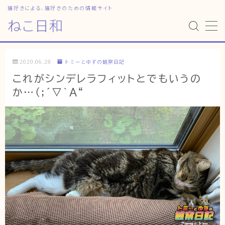
猫好きによる、猫好きのための情報サイト
ねこ日和
MENU
2020.06.28
トミーとゆずの観察日記
HOME
これがシンデレラフィットとでもいうの
か…(;´▽｀A“
ねこ日和
どっちがいい？
猫暮らしの平均
猫のなぜ？
ゆずとシンバの日常
ねこの部屋
猫の健康・ケア関連