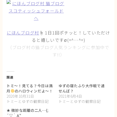
にほんブログ村
☝ 1日1回ポチッと！していただけ
ると嬉しいですσ(=^‥^=)
（ブログ村の猫ブログ人気ランキングに参加中で
す!!）
関連
トミ〜！見てる？今日は満
ゆずの寝たふり大作戦で通
月
のハロウィンだよ〜！
せんぼ？
2020年10月31日
2021年6月4日
トミーとゆずの観察日記
トミーとゆずの観察日記
★ 微妙な距離の二人…(;
´▽｀A“