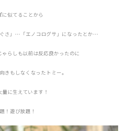
行動と心理（ねこの習性、気持ちの読
ぽに似てることから
み方）
お役立ち情報（ねこに優しいインテリ
ア、災害対策）
ぐさ」…「エノコログサ」になったとか…
ブログ
じゃらしも以前は反応良かったのに
トミーとゆずの観察日記
ゆず日和
向きもしなくなったトミー。
プロフィール
大量に生えています！
題！遊び放題！