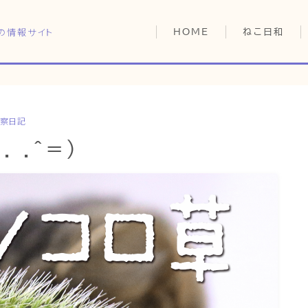
の情報サイト
HOME
ねこ日和
どっちがいい？
猫暮らしの平均
猫のなぜ？
察日記
HOME
ゆずとシンバの
 .^=)
ねこ日和
どっちがいい？
猫暮らしの平均
猫のなぜ？
ゆずとシンバの日常