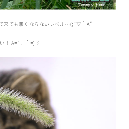
来ても無くならないレベル…(;´▽｀A“
！ A=´、｀=)ゞ