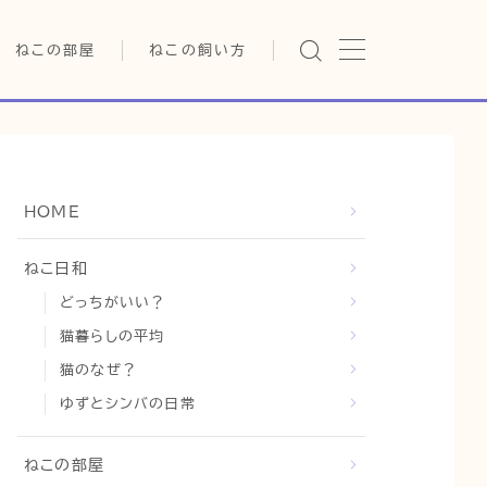
ねこの部屋
ねこの飼い方
猫の雑学・トリビア
基本ガイド（ねこの飼い方、し
つけ、食事）
猫の行動学・不思議な習性
健康管理（病気・ケア・病院情
報）
猫の可愛さ発見シリーズ
行動と心理（ねこの習性、気
HOME
持ちの読み方）
日常
猫の健康・ケア関連
お役立ち情報（ねこに優しい
猫と暮らす快適環境づくり
ねこ日和
インテリア、災害対策）
どっちがいい？
猫と暮らすシニアライフ
グッズレビュー（キャットフー
ド、トイレ、爪とぎ）
猫暮らしの平均
猫と人間の共生・社会問題
猫のなぜ？
猫との暮らし・生活設計
ゆずとシンバの日常
コラム
ねこの部屋