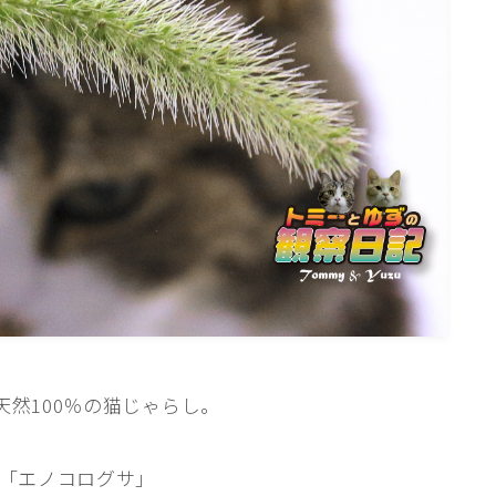
ねこの部屋
猫の健康・ケア関連
猫の行動学・不思議な習性
猫と人間の共生・社会問題
猫の雑学・トリビア
猫との暮らし・生活設計
猫の可愛さ発見シリーズ
猫と暮らす快適環境づくり
猫と暮らすシニアライフ
ねこの飼い方
天然100％の猫じゃらし。
基本ガイド（ねこの飼い方、しつけ、食
事）
「エノコログサ」
健康管理（病気・ケア・病院情報）