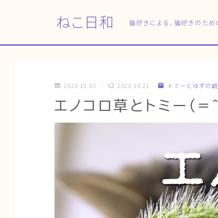
ねこ日和
猫好きによる、猫好きのため
2020.10.03
2020.10.21
トミーとゆずの観
エノコロ草とトミー(=^.