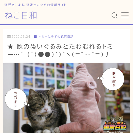
猫好きによる、猫好きのための情報サイト
ねこ日和
MENU
2020.05.24
トミーとゆずの観察日記
HOME
★ 豚のぬいぐるみとたわむれるトミ
ー…´ (´(●●)｀)｀ヽ(=^‥^=)丿
ねこ日和
どっちがいい？
猫暮らしの平均
猫のなぜ？
ゆずとシンバの日常
ねこの部屋
猫の健康・ケア関連