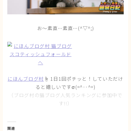
お〜素直…素直…(^▽^;)
にほんブログ村
☝ 1日1回ポチッと！していただけ
ると嬉しいですσ(=^‥^=)
（ブログ村の猫ブログ人気ランキングに参加中で
す!!）
関連