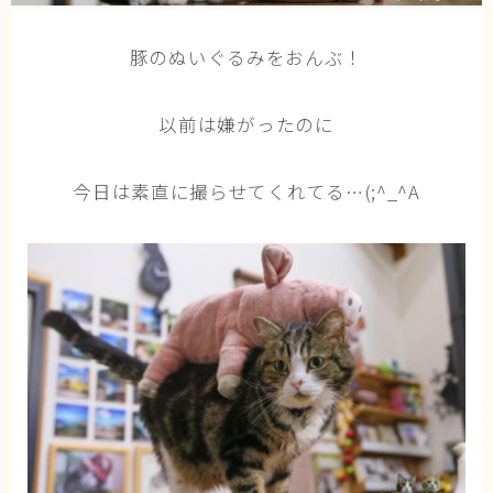
猫の行動学・不思議な習性
豚のぬいぐるみをおんぶ！
猫と人間の共生・社会問題
猫の雑学・トリビア
以前は嫌がったのに
猫との暮らし・生活設計
猫の可愛さ発見シリーズ
今日は素直に撮らせてくれてる…(;^_^A
猫と暮らす快適環境づくり
猫と暮らすシニアライフ
ねこの飼い方
基本ガイド（ねこの飼い方、しつけ、食事）
健康管理（病気・ケア・病院情報）
行動と心理（ねこの習性、気持ちの読み方）
お役立ち情報（ねこに優しいインテリア、災害対
策）