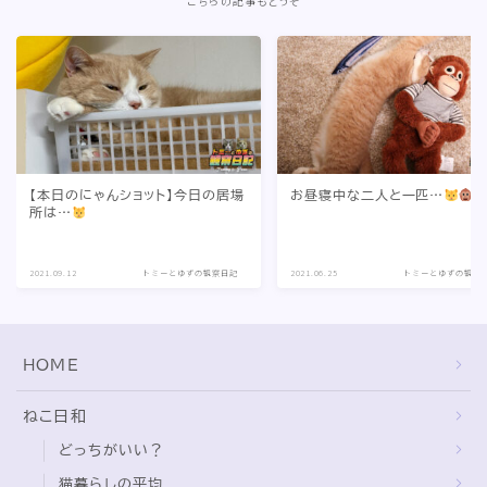
こちらの記事もどうぞ
【本日のにゃんショット】今日の居場
お昼寝中な二人と一匹…
所は…
2021.09.12
トミーとゆずの観察日記
2021.06.25
トミーとゆずの観察
HOME
ねこ日和
どっちがいい？
猫暮らしの平均