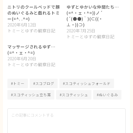
ニトリのクールベッドで豚
ゆずとゆかいな仲間たち…
のぬいぐるみと戯れるトミ
(=^・ェ・^=))ノ´
ー(=^. .^=)
(´(●●)｀)(⊂((・
2020年6月12日
⊥・))⊃)
トミーとゆずの観察日記
2020年7月25日
トミーとゆずの観察日記
マッサージされるゆず…
(=^・ェ・^=)
2020年6月20日
トミーとゆずの観察日記
#トミー
#スコブログ
#スコティッシュフォールド
#スコティッシュ立ち耳
#スコティッシュ
#ぬいぐるみ