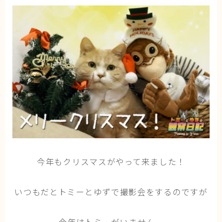
猫の行動学・不思議な習性
猫と人間の共生・社会問題
猫の雑学・トリビア
猫との暮らし・生活設計
猫の可愛さ発見シリーズ
猫と暮らす快適環境づくり
猫と暮らすシニアライフ
ねこの飼い方
基本ガイド（ねこの飼い方、しつけ、食事）
今年もクリスマスがやって来ました！
健康管理（病気・ケア・病院情報）
いつもだとトミーとゆずで撮影会をするのですが
行動と心理（ねこの習性、気持ちの読み方）
お役立ち情報（ねこに優しいインテリア、災害対
策）