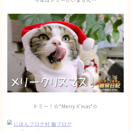
今年はトミーがいません…
ブログ
トミーとゆずの観察日記
ゆず日和
プロフィール
トミー！☆*Merry X’mas*☆