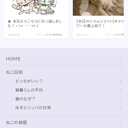
★ 本日よりこちらに引っ越しまし
【本日のにゃんショット】キャット
た！ヽ(=^‥^=)丿
ワーの最上段で！
2020.03.09
トミーとゆずの観察日記
2021.04.11
トミーとゆずの観察
HOME
ねこ日和
どっちがいい？
猫暮らしの平均
猫のなぜ？
ゆずとシンバの日常
ねこの部屋