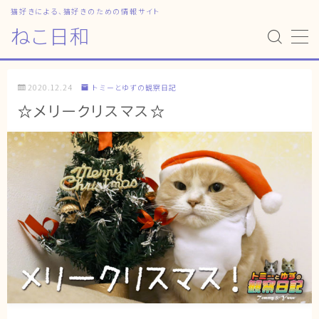
猫好きによる、猫好きのための情報サイト
ねこ日和
MENU
2020.12.24
トミーとゆずの観察日記
HOME
☆メリークリスマス☆
ねこ日和
どっちがいい？
猫暮らしの平均
猫のなぜ？
ゆずとシンバの日常
ねこの部屋
猫の健康・ケア関連