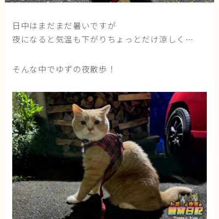
猫の行動学・不思議な習性
日中はまだまだ暑いですが
猫と人間の共生・社会問題
夜になると気温も下がりちょっとだけ涼しく…
猫の雑学・トリビア
猫との暮らし・生活設計
そんな中でゆずの夜散歩！
猫の可愛さ発見シリーズ
猫と暮らす快適環境づくり
猫と暮らすシニアライフ
ねこの飼い方
基本ガイド（ねこの飼い方、しつけ、食事）
健康管理（病気・ケア・病院情報）
行動と心理（ねこの習性、気持ちの読み方）
お役立ち情報（ねこに優しいインテリア、災害対
策）