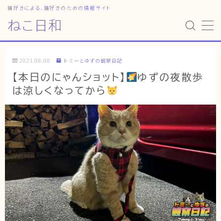
猫好きによる、猫好きのための情報サイト
ねこ日和
MENU
2021.08.08
トミーとゆずの観察日記
HOME
【本日のにゃんショット】
ゆずの夜散歩
は涼しくなってから
ねこ日和
どっちがいい？
猫暮らしの平均
猫のなぜ？
ゆずとシンバの日常
ねこの部屋
猫の健康・ケア関連