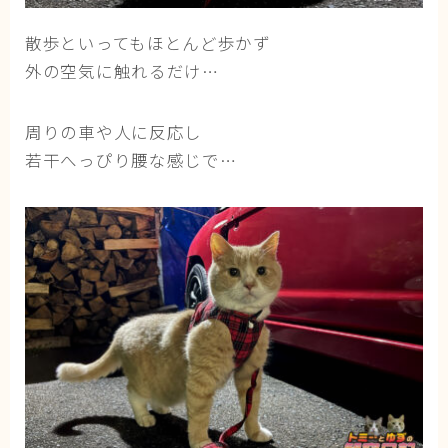
散歩といってもほとんど歩かず
ブログ
外の空気に触れるだけ…
トミーとゆずの観察日記
ゆず日和
周りの車や人に反応し
若干へっぴり腰な感じで…
プロフィール