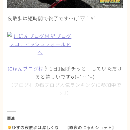
夜散歩は短時間で終了です…(;´▽｀A“
にほんブログ村
☝ 1日1回ポチッと！していただけ
ると嬉しいですσ(=^‥^=)
（ブログ村の猫ブログ人気ランキングに参加中で
す!!）
関連
ゆずの夜散歩は涼しくな
【昨夜のにゃんショット】