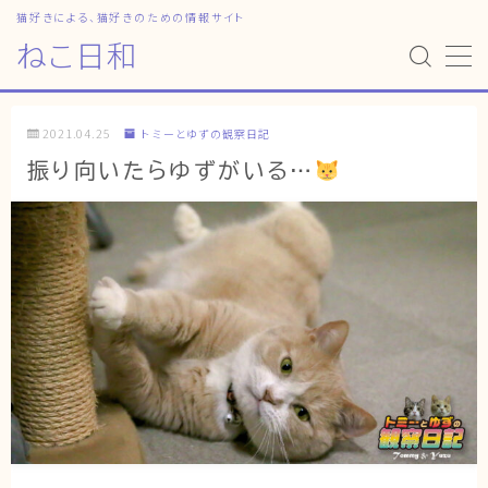
猫好きによる、猫好きのための情報サイト
ねこ日和
MENU
2021.04.25
トミーとゆずの観察日記
HOME
振り向いたらゆずがいる…
ねこ日和
どっちがいい？
猫暮らしの平均
猫のなぜ？
ゆずとシンバの日常
ねこの部屋
猫の健康・ケア関連