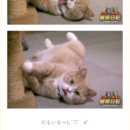
だるいな～(;´▽｀A“