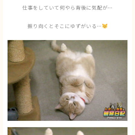
猫の行動学・不思議な習性
仕事をしていて何やら背後に気配が…
猫と人間の共生・社会問題
振り向くとそこにゆずがいる…
猫の雑学・トリビア
猫との暮らし・生活設計
猫の可愛さ発見シリーズ
猫と暮らす快適環境づくり
猫と暮らすシニアライフ
ねこの飼い方
基本ガイド（ねこの飼い方、しつけ、食事）
健康管理（病気・ケア・病院情報）
行動と心理（ねこの習性、気持ちの読み方）
お役立ち情報（ねこに優しいインテリア、災害対
策）