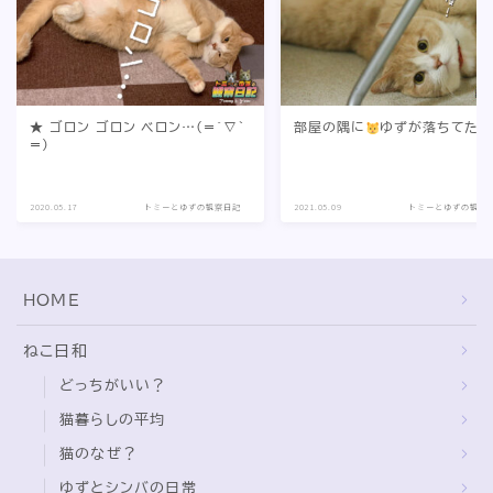
★ ゴロン ゴロン ベロン…(=´∇｀
部屋の隅に
ゆずが落ちてた
=)
2020.05.17
トミーとゆずの観察日記
2021.05.09
トミーとゆずの観察
HOME
ねこ日和
どっちがいい？
猫暮らしの平均
猫のなぜ？
ゆずとシンバの日常