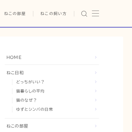
ねこの部屋
ねこの飼い方
猫の雑学・トリビア
基本ガイド（ねこの飼い方、し
つけ、食事）
猫の行動学・不思議な習性
健康管理（病気・ケア・病院情
報）
猫の可愛さ発見シリーズ
行動と心理（ねこの習性、気
HOME
持ちの読み方）
日常
猫の健康・ケア関連
お役立ち情報（ねこに優しい
猫と暮らす快適環境づくり
ねこ日和
インテリア、災害対策）
どっちがいい？
猫と暮らすシニアライフ
グッズレビュー（キャットフー
ド、トイレ、爪とぎ）
猫暮らしの平均
猫と人間の共生・社会問題
猫のなぜ？
猫との暮らし・生活設計
ゆずとシンバの日常
コラム
ねこの部屋