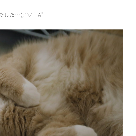
行動と心理（ねこの習性、気持ちの読
した…(;´▽｀A“
み方）
お役立ち情報（ねこに優しいインテリ
ア、災害対策）
ブログ
トミーとゆずの観察日記
ゆず日和
プロフィール