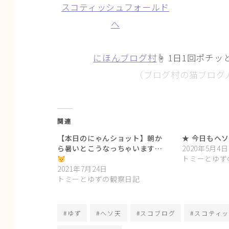
にほんブログ村
☝ 1日1回ポチッ
（ブログ村の猫ブログ
関連
【本日のにゃんショット】朝か
★ 今日もヘソ
ら暑いとこうなっちゃいます…
2020年5月4日
トミーとゆず
2021年7月24日
トミーとゆずの観察日記
#ゆず
#ヘソ天
#スコブログ
#スコティ