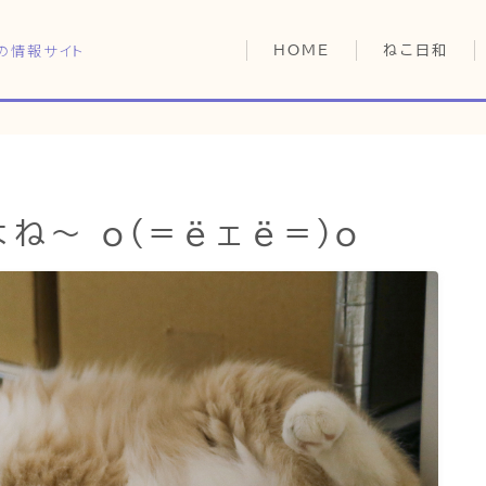
の情報サイト
HOME
ねこ日和
どっちがいい？
猫暮らしの平均
猫のなぜ？
HOME
ゆずとシンバの
ね〜 o(=ёェё=)o
ねこ日和
どっちがいい？
猫暮らしの平均
猫のなぜ？
ゆずとシンバの日常