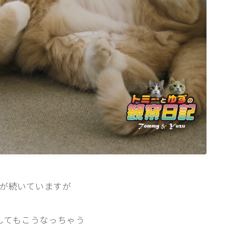
ねこの部屋
猫の健康・ケア関連
猫の行動学・不思議な習性
猫と人間の共生・社会問題
猫の雑学・トリビア
猫との暮らし・生活設計
猫の可愛さ発見シリーズ
猫と暮らす快適環境づくり
猫と暮らすシニアライフ
ねこの飼い方
が続いていますが
基本ガイド（ねこの飼い方、しつけ、食
事）
してもこうなっちゃう
健康管理（病気・ケア・病院情報）