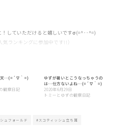
と！していただけると嬉しいですσ(=^‥^=)
人気ランキングに参加中です!!）
天…(=´∇｀=)
ゆずが暑いとこうなっちゃうの
は…仕方ないよね…(=´∇｀=)
の観察日記
2020年6月29日
トミーとゆずの観察日記
ッシュフォールド
#スコティッシュ立ち耳