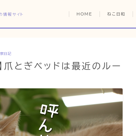
の情報サイト
HOME
ねこ日和
どっちがいい？
猫暮らしの平均
猫のなぜ？
察日記
HOME
ゆずとシンバの
ト】爪とぎベッドは最近のルー
ねこ日和
どっちがいい？
猫暮らしの平均
猫のなぜ？
ゆずとシンバの日常