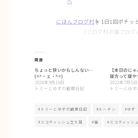
にほんブログ村
☝ 1日1回ポチッ
（ブログ村の猫ブログ
関連
ちょっと狭いかもしんない…
【本日のにゃ
(=^・ェ・^=)
寝方って寝や
2020年9月10日
2021年7月3日
トミーとゆずの観察日記
トミーとゆず
#トミーとゆずの観察日記
#ルーチン
#ゆず
#スコティッシュ立ち耳
#猫
#スコティッシ