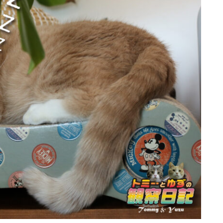
行動と心理（ねこの習性、気持ちの読
み方）
お役立ち情報（ねこに優しいインテリ
ア、災害対策）
ブログ
トミーとゆずの観察日記
ゆず日和
プロフィール