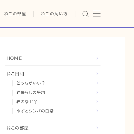
ねこの部屋
ねこの飼い方
猫の雑学・トリビア
基本ガイド（ねこの飼い方、し
つけ、食事）
猫の行動学・不思議な習性
健康管理（病気・ケア・病院情
報）
猫の可愛さ発見シリーズ
行動と心理（ねこの習性、気
HOME
持ちの読み方）
日常
猫の健康・ケア関連
お役立ち情報（ねこに優しい
猫と暮らす快適環境づくり
ねこ日和
インテリア、災害対策）
どっちがいい？
猫と暮らすシニアライフ
グッズレビュー（キャットフー
ド、トイレ、爪とぎ）
猫暮らしの平均
猫と人間の共生・社会問題
猫のなぜ？
猫との暮らし・生活設計
ゆずとシンバの日常
コラム
ねこの部屋