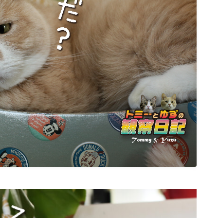
ねこの部屋
猫の健康・ケア関連
猫の行動学・不思議な習性
猫と人間の共生・社会問題
猫の雑学・トリビア
猫との暮らし・生活設計
猫の可愛さ発見シリーズ
猫と暮らす快適環境づくり
猫と暮らすシニアライフ
ねこの飼い方
基本ガイド（ねこの飼い方、しつけ、食
事）
健康管理（病気・ケア・病院情報）