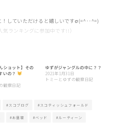
と！していただけると嬉しいですσ(=^‥^=)
人気ランキングに参加中です!!）
んショット】その
ゆずがジャングルの中に？？
すいの？
2021年1月31日
トミーとゆずの観察日記
の観察日記
#スコブログ
#スコティッシュフォールド
ュ
#お昼寝
#ベッド
#ルーティーン