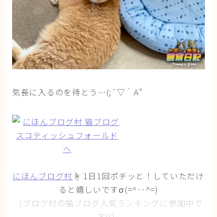
気長に入るのを待とう…(;´▽｀A“
にほんブログ村
☝ 1日1回ポチッと！していただけ
ると嬉しいですσ(=^‥^=)
（ブログ村の猫ブログ人気ランキングに参加中で
す!!）