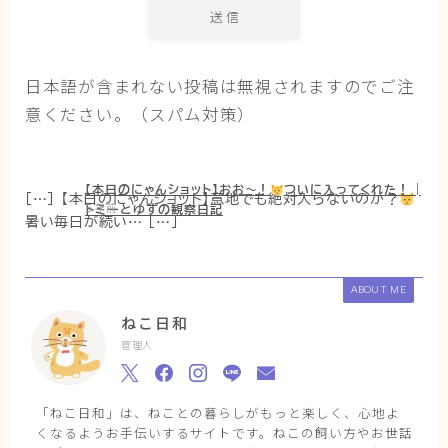
日本語が含まれない投稿は無視されますのでご注
意ください。（スパム対策）
【本日のにゃんショット】おお〜！
ついに入ってくれた！ |
[…] 【本日のにゃんショット】意地でも絶対入らないのか？
トミーとゆずの観察日記
5年前
暑い毎日が続い… […]
ABOUT ME
ねこ日和
管理人
「ねこ日和」は、ねことの暮らしがもっと楽しく、心地よ
くなるようお手伝いするサイトです。ねこの飼い方やお世話