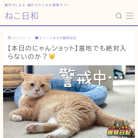
猫好きによる、猫好きのための情報サイト
ねこ日和
MENU
2021.07.21
トミーとゆずの観察日記
HOME
【本日のにゃんショット】意地でも絶対入
らないのか？
ねこ日和
どっちがいい？
猫暮らしの平均
猫のなぜ？
ゆずとシンバの日常
ねこの部屋
猫の健康・ケア関連