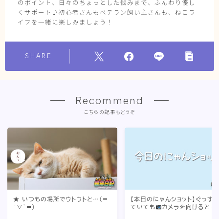
のポイント、日々のちょっとした悩みまで、ふんわり優し
くサポート♪初心者さんもベテラン飼い主さんも、ねこラ
イフを一緒に楽しみましょう！
SHARE
Recommend
こちらの記事もどうぞ
★ いつもの場所でウトウトと…(=
【本日のにゃんショット】ぐっす
´∇｀=)
ていても
カメラを向けると…