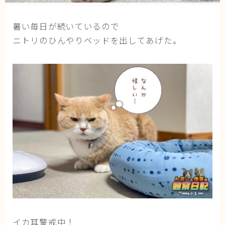
猫の行動学・不思議な習性
暑い毎日が続いているので
猫と人間の共生・社会問題
ニトリのひんやりベッドを出してあげた。
猫の雑学・トリビア
猫との暮らし・生活設計
猫の可愛さ発見シリーズ
猫と暮らす快適環境づくり
猫と暮らすシニアライフ
ねこの飼い方
基本ガイド（ねこの飼い方、しつけ、食事）
健康管理（病気・ケア・病院情報）
行動と心理（ねこの習性、気持ちの読み方）
お役立ち情報（ねこに優しいインテリア、災害対
イカ耳警戒中！
策）