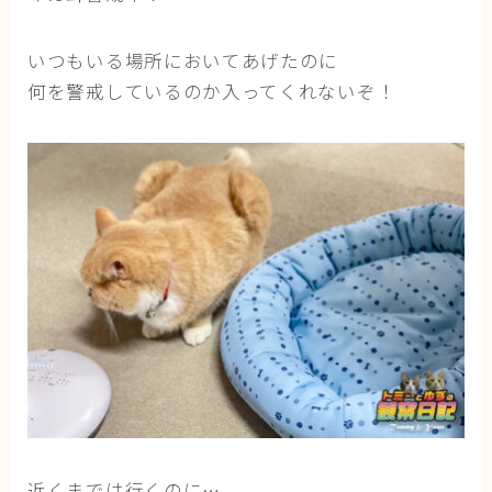
ブログ
いつもいる場所においてあげたのに
何を警戒しているのか入ってくれないぞ！
トミーとゆずの観察日記
ゆず日和
プロフィール
近くまでは行くのに…