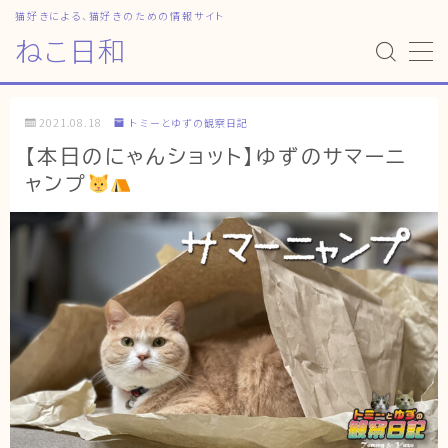
猫好きによる、猫好きのための情報サイト
ねこ日和
MENU
2021.08.18
トミーとゆずの観察日記
HOME
【本日のにゃんショット】ゆずのサマーニ
ャンプ
ねこ日和
どっちがいい？
猫暮らしの平均
猫のなぜ？
ゆずとシンバの日常
ねこの部屋
猫の健康・ケア関連