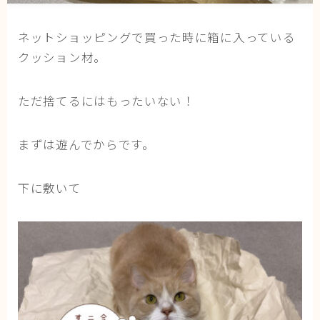
猫の行動学・不思議な習性
ネットショッピングで買った時に箱に入っている
猫と人間の共生・社会問題
クッション材。
猫の雑学・トリビア
猫との暮らし・生活設計
ただ捨てるにはもったいない！
猫の可愛さ発見シリーズ
猫と暮らす快適環境づくり
まずは遊んでからです。
猫と暮らすシニアライフ
下に敷いて
ねこの飼い方
基本ガイド（ねこの飼い方、しつけ、食事）
健康管理（病気・ケア・病院情報）
行動と心理（ねこの習性、気持ちの読み方）
お役立ち情報（ねこに優しいインテリア、災害対
策）