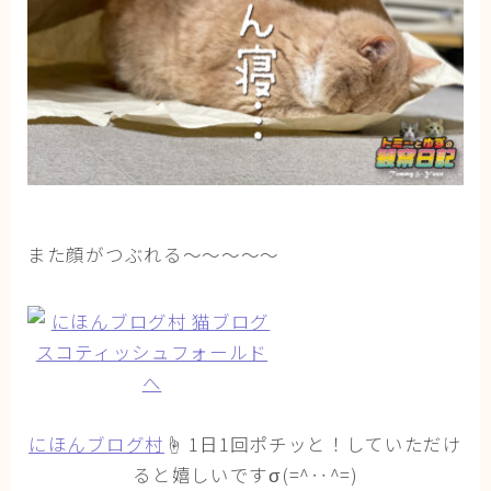
また顔がつぶれる〜〜〜〜〜
にほんブログ村
☝ 1日1回ポチッと！していただけ
ると嬉しいですσ(=^‥^=)