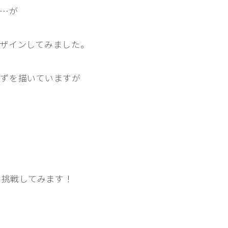
。…が
行動と心理（ねこの習性、気持ちの読
み方）
ザインしてみました。
お役立ち情報（ねこに優しいインテリ
ア、災害対策）
ずを描いていますが
ブログ
トミーとゆずの観察日記
ゆず日和
プロフィール
に挑戦してみます！