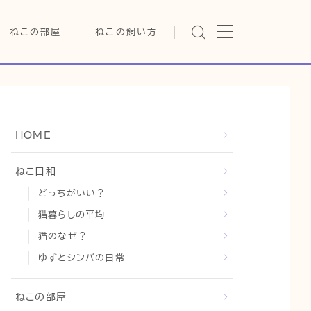
ねこの部屋
ねこの飼い方
猫の雑学・トリビア
基本ガイド（ねこの飼い方、し
つけ、食事）
猫の行動学・不思議な習性
健康管理（病気・ケア・病院情
報）
猫の可愛さ発見シリーズ
行動と心理（ねこの習性、気
HOME
持ちの読み方）
日常
猫の健康・ケア関連
お役立ち情報（ねこに優しい
猫と暮らす快適環境づくり
ねこ日和
インテリア、災害対策）
どっちがいい？
猫と暮らすシニアライフ
グッズレビュー（キャットフー
ド、トイレ、爪とぎ）
猫暮らしの平均
猫と人間の共生・社会問題
猫のなぜ？
猫との暮らし・生活設計
ゆずとシンバの日常
コラム
ねこの部屋