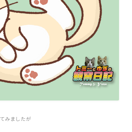
ねこの部屋
猫の健康・ケア関連
猫の行動学・不思議な習性
猫と人間の共生・社会問題
猫の雑学・トリビア
猫との暮らし・生活設計
猫の可愛さ発見シリーズ
猫と暮らす快適環境づくり
猫と暮らすシニアライフ
ねこの飼い方
基本ガイド（ねこの飼い方、しつけ、食
てみましたが
事）
健康管理（病気・ケア・病院情報）