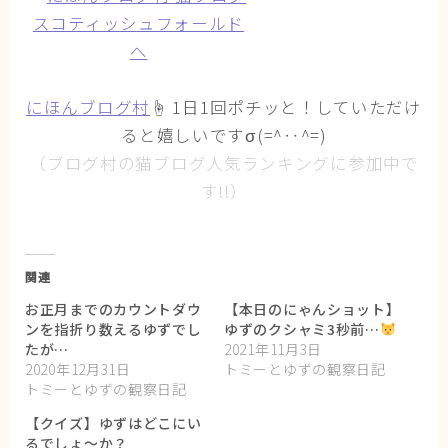
にほんブログ村
☝ 1日1回ポチッと！していただけ
ると嬉しいですσ(=^‥^=)
（ブログ村の猫ブログ人気ランキングに参加中で
す!!）
関連
お正月までのカウントダウ
【本日のにゃんショット】
ンを指折り数えるゆずでし
ゆずのクシャミ3秒前…
たが…
2021年11月3日
2020年12月31日
トミーとゆずの観察日記
トミーとゆずの観察日記
【クイズ】ゆずはどこにい
るでしょ～か？