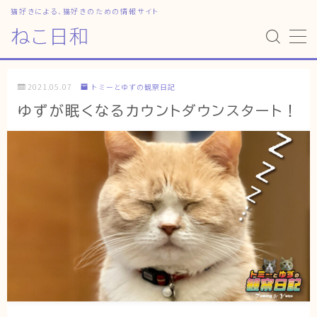
猫好きによる、猫好きのための情報サイト
ねこ日和
MENU
2021.05.07
トミーとゆずの観察日記
HOME
ゆずが眠くなるカウントダウンスタート！
ねこ日和
どっちがいい？
猫暮らしの平均
猫のなぜ？
ゆずとシンバの日常
ねこの部屋
猫の健康・ケア関連