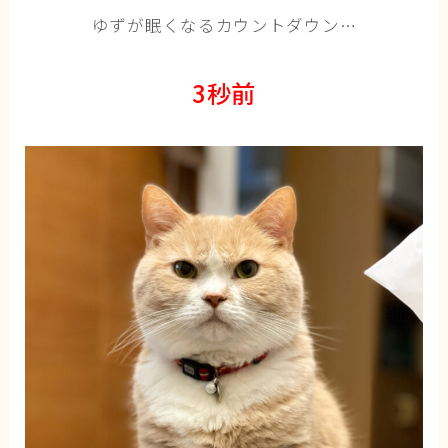
猫の行動学・不思議な習性
ゆずが眠くなるカウントダウン…
猫と人間の共生・社会問題
3秒前
猫の雑学・トリビア
猫との暮らし・生活設計
猫の可愛さ発見シリーズ
猫と暮らす快適環境づくり
猫と暮らすシニアライフ
ねこの飼い方
基本ガイド（ねこの飼い方、しつけ、食事）
健康管理（病気・ケア・病院情報）
行動と心理（ねこの習性、気持ちの読み方）
お役立ち情報（ねこに優しいインテリア、災害対
策）