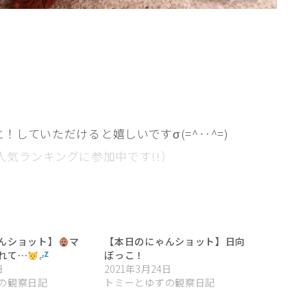
と！していただけると嬉しいですσ(=^‥^=)
人気ランキングに参加中です!!）
んショット】
マ
【本日のにゃんショット】日向
れて…
ぼっこ！
日
2021年3月24日
の観察日記
トミーとゆずの観察日記