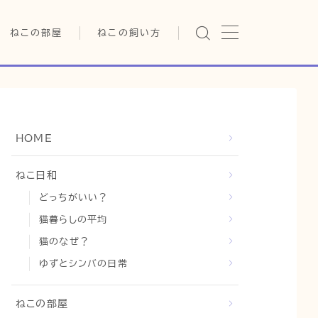
ねこの部屋
ねこの飼い方
猫の雑学・トリビア
基本ガイド（ねこの飼い方、し
つけ、食事）
猫の行動学・不思議な習性
健康管理（病気・ケア・病院情
報）
猫の可愛さ発見シリーズ
行動と心理（ねこの習性、気
HOME
持ちの読み方）
日常
猫の健康・ケア関連
お役立ち情報（ねこに優しい
猫と暮らす快適環境づくり
ねこ日和
インテリア、災害対策）
どっちがいい？
猫と暮らすシニアライフ
グッズレビュー（キャットフー
ド、トイレ、爪とぎ）
猫暮らしの平均
猫と人間の共生・社会問題
猫のなぜ？
猫との暮らし・生活設計
ゆずとシンバの日常
コラム
ねこの部屋