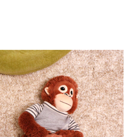
行動と心理（ねこの習性、気持ちの読
み方）
お役立ち情報（ねこに優しいインテリ
ア、災害対策）
！
ブログ
トミーとゆずの観察日記
ゆず日和
プロフィール