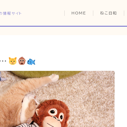
の情報サイト
HOME
ねこ日和
どっちがいい？
猫暮らしの平均
猫のなぜ？
HOME
ゆずとシンバの
…
ねこ日和
どっちがいい？
猫暮らしの平均
猫のなぜ？
ゆずとシンバの日常