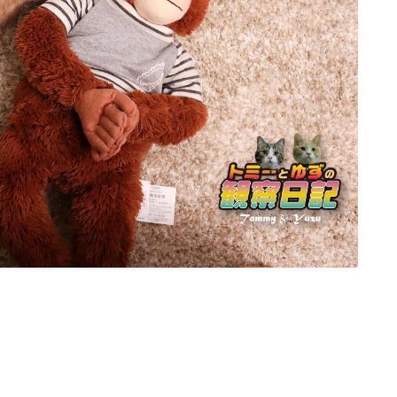
ねこの部屋
猫の健康・ケア関連
猫の行動学・不思議な習性
猫と人間の共生・社会問題
猫の雑学・トリビア
猫との暮らし・生活設計
猫の可愛さ発見シリーズ
猫と暮らす快適環境づくり
猫と暮らすシニアライフ
ねこの飼い方
基本ガイド（ねこの飼い方、しつけ、食
事）
健康管理（病気・ケア・病院情報）