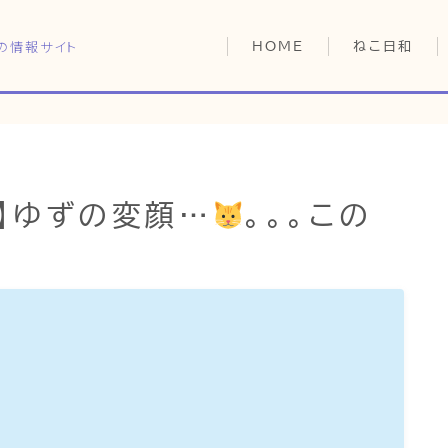
の情報サイト
HOME
ねこ日和
どっちがいい？
猫暮らしの平均
猫のなぜ？
HOME
ゆずとシンバの
】ゆずの変顔…
。。。この
ねこ日和
どっちがいい？
猫暮らしの平均
猫のなぜ？
ゆずとシンバの日常