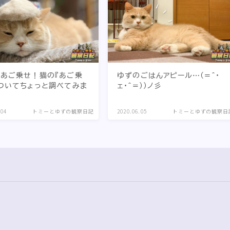
あご乗せ！猫の『あご乗
ゆずのごはんアピール…(=^・
ついてちょっと調べてみま
ェ・^=))ノ彡
.04
トミーとゆずの観察日記
2020.06.05
トミーとゆずの観察日