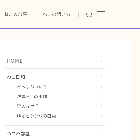
ねこの部屋
ねこの飼い方
猫の雑学・トリビア
基本ガイド（ねこの飼い方、し
つけ、食事）
猫の行動学・不思議な習性
健康管理（病気・ケア・病院情
報）
猫の可愛さ発見シリーズ
行動と心理（ねこの習性、気
HOME
持ちの読み方）
日常
猫の健康・ケア関連
お役立ち情報（ねこに優しい
猫と暮らす快適環境づくり
ねこ日和
インテリア、災害対策）
どっちがいい？
猫と暮らすシニアライフ
グッズレビュー（キャットフー
ド、トイレ、爪とぎ）
猫暮らしの平均
猫と人間の共生・社会問題
猫のなぜ？
猫との暮らし・生活設計
ゆずとシンバの日常
コラム
ねこの部屋