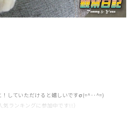
と！していただけると嬉しいですσ(=^‥^=)
人気ランキングに参加中です!!）