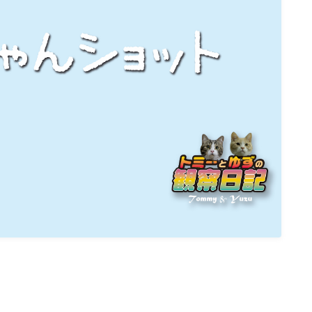
ねこの部屋
猫の健康・ケア関連
猫の行動学・不思議な習性
猫と人間の共生・社会問題
猫の雑学・トリビア
猫との暮らし・生活設計
猫の可愛さ発見シリーズ
猫と暮らす快適環境づくり
猫と暮らすシニアライフ
ねこの飼い方
基本ガイド（ねこの飼い方、しつけ、食
事）
健康管理（病気・ケア・病院情報）