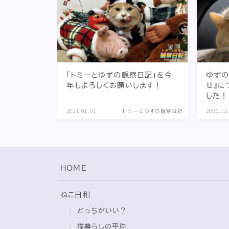
「トミーとゆずの観察日記」を今
ゆずの
年もよろしくお願いします！
せ』に
した！
2021.01.01
トミーとゆずの観察日記
2020.12
HOME
ねこ日和
どっちがいい？
猫暮らしの平均