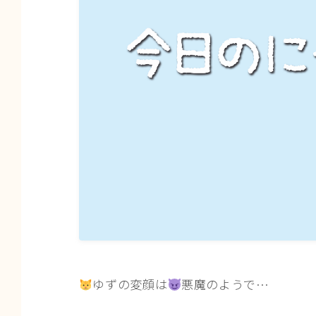
ゆずの変顔は
悪魔のようで…