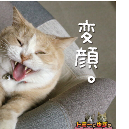
行動と心理（ねこの習性、気持ちの読
み方）
お役立ち情報（ねこに優しいインテリ
ア、災害対策）
ブログ
トミーとゆずの観察日記
ゆず日和
プロフィール