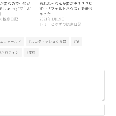
方が変なので…顔が
あれれ…なんか変だぞ？？？ゆ
しょ…(;´▽｀A“
ず…「フェルトハウス」を着ち
日
ゃった…
の観察日記
2021年1月19日
トミーとゆずの観察日記
シュフォールド
#スコティッシュ立ち耳
#猫
#ハロウィン
#変顔