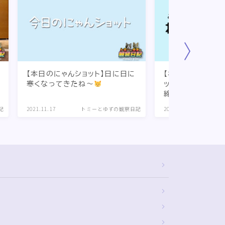
【本日のにゃんショット】日に日に
【ねこフォトコン
寒くなってきたね〜
ットフォトコンテス
締切］
記
2021.11.17
トミーとゆずの観察日記
2020.05.20
ト