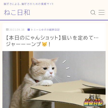
猫好きによる、猫好きのための情報サイト
ねこ日和
MENU
2021.09.18
トミーとゆずの観察日記
HOME
【本日のにゃんショット】狙いを定めて…
ジャーーーンプ
！
ねこ日和
どっちがいい？
猫暮らしの平均
猫のなぜ？
ゆずとシンバの日常
ねこの部屋
猫の健康・ケア関連