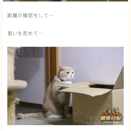
猫の行動学・不思議な習性
距離の確認をして…
猫と人間の共生・社会問題
猫の雑学・トリビア
狙いを定めて…
猫との暮らし・生活設計
猫の可愛さ発見シリーズ
猫と暮らす快適環境づくり
猫と暮らすシニアライフ
ねこの飼い方
基本ガイド（ねこの飼い方、しつけ、食事）
健康管理（病気・ケア・病院情報）
行動と心理（ねこの習性、気持ちの読み方）
お役立ち情報（ねこに優しいインテリア、災害対
策）