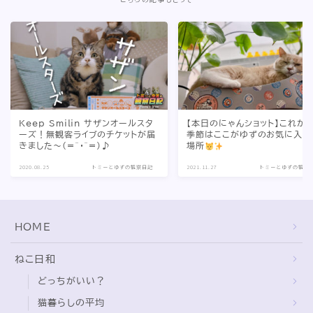
Keep Smilin サザンオールスタ
【本日のにゃんショット】これか
ーズ！無観客ライブのチケットが届
季節はここがゆずのお気に入り
きました〜(=^・^=)♪
場所
2020.08.25
トミーとゆずの観察日記
2021.11.27
トミーとゆずの観察
HOME
ねこ日和
どっちがいい？
猫暮らしの平均