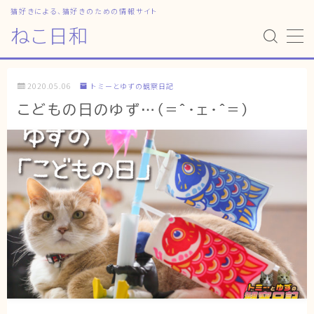
猫好きによる、猫好きのための情報サイト
ねこ日和
MENU
2020.05.06
トミーとゆずの観察日記
HOME
こどもの日のゆず…(=^・ェ・^=)
ねこ日和
どっちがいい？
猫暮らしの平均
猫のなぜ？
ゆずとシンバの日常
ねこの部屋
猫の健康・ケア関連