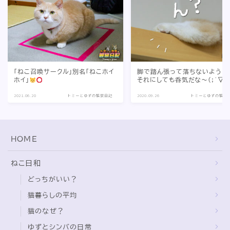
「ねこ召喚サークル」別名「ねこホイ
脚で踏ん張って落ちないように
ホイ」
それにしても呑気だな〜(;´▽｀A
2021.06.20
トミーとゆずの観察日記
2020.09.26
トミーとゆずの観察
HOME
ねこ日和
どっちがいい？
猫暮らしの平均
猫のなぜ？
ゆずとシンバの日常