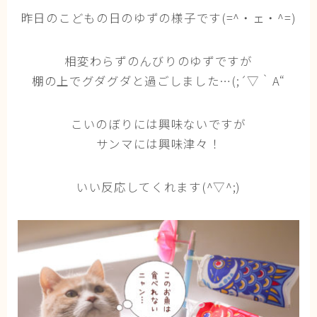
猫の行動学・不思議な習性
昨日のこどもの日のゆずの様子です(=^・ェ・^=)
猫と人間の共生・社会問題
相変わらずのんびりのゆずですが
猫の雑学・トリビア
棚の上でグダグダと過ごしました…(;´▽｀A“
猫との暮らし・生活設計
猫の可愛さ発見シリーズ
こいのぼりには興味ないですが
猫と暮らす快適環境づくり
サンマには興味津々！
猫と暮らすシニアライフ
いい反応してくれます(^▽^;)
ねこの飼い方
基本ガイド（ねこの飼い方、しつけ、食事）
健康管理（病気・ケア・病院情報）
行動と心理（ねこの習性、気持ちの読み方）
お役立ち情報（ねこに優しいインテリア、災害対
策）