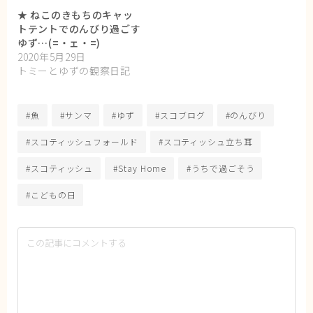
★ ねこのきもちのキャッ
トテントでのんびり過ごす
ゆず…(=・ェ・=)
2020年5月29日
トミーとゆずの観察日記
#魚
#サンマ
#ゆず
#スコブログ
#のんびり
#スコティッシュフォールド
#スコティッシュ立ち耳
#スコティッシュ
#Stay Home
#うちで過ごそう
#こどもの日