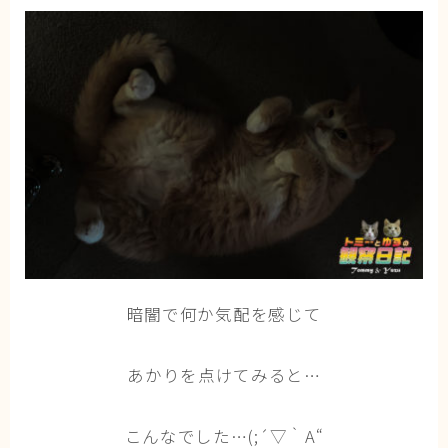
猫の行動学・不思議な習性
猫と人間の共生・社会問題
猫の雑学・トリビア
猫との暮らし・生活設計
猫の可愛さ発見シリーズ
猫と暮らす快適環境づくり
猫と暮らすシニアライフ
ねこの飼い方
暗闇で何か気配を感じて
基本ガイド（ねこの飼い方、しつけ、食事）
健康管理（病気・ケア・病院情報）
あかりを点けてみると…
行動と心理（ねこの習性、気持ちの読み方）
お役立ち情報（ねこに優しいインテリア、災害対
こんなでした…(;´▽｀A“
策）