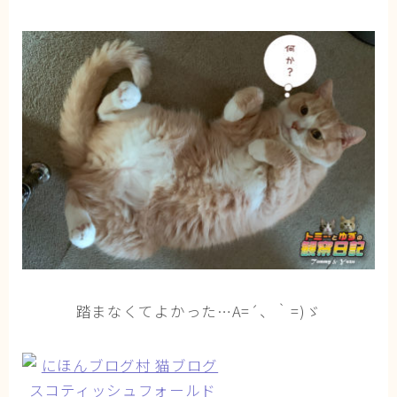
ブログ
トミーとゆずの観察日記
ゆず日和
プロフィール
踏まなくてよかった…A=´、｀=)ゞ