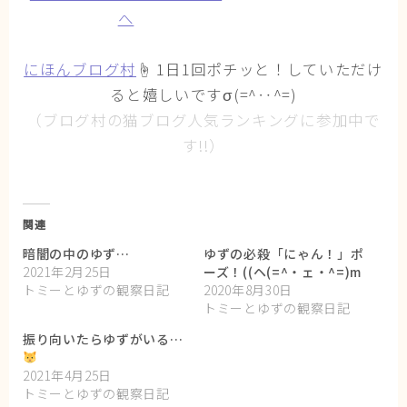
にほんブログ村
☝ 1日1回ポチッと！していただけ
ると嬉しいですσ(=^‥^=)
（ブログ村の猫ブログ人気ランキングに参加中で
す!!）
関連
暗闇の中のゆず…
ゆずの必殺「にゃん！」ポ
2021年2月25日
ーズ！((ヘ(=^・ェ・^=)m
トミーとゆずの観察日記
2020年8月30日
トミーとゆずの観察日記
振り向いたらゆずがいる…
2021年4月25日
トミーとゆずの観察日記