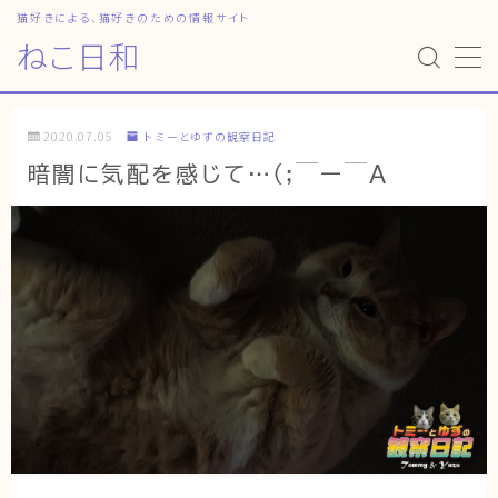
猫好きによる、猫好きのための情報サイト
ねこ日和
MENU
2020.07.05
トミーとゆずの観察日記
HOME
暗闇に気配を感じて…(;￣ー￣A
ねこ日和
どっちがいい？
猫暮らしの平均
猫のなぜ？
ゆずとシンバの日常
ねこの部屋
猫の健康・ケア関連