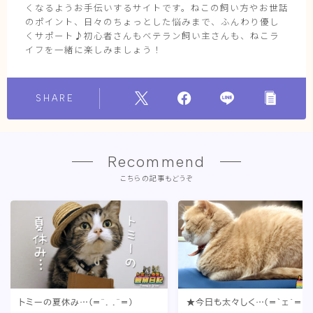
くなるようお手伝いするサイトです。ねこの飼い方やお世話
のポイント、日々のちょっとした悩みまで、ふんわり優し
くサポート♪初心者さんもベテラン飼い主さんも、ねこラ
イフを一緒に楽しみましょう！
SHARE
Recommend
こちらの記事もどうぞ
トミーの夏休み…(=^. .^=)
★今日も太々しく…(=｀ェ´=)