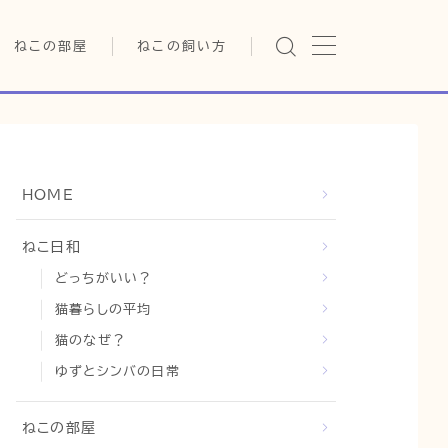
ねこの部屋
ねこの飼い方
猫の雑学・トリビア
基本ガイド（ねこの飼い方、し
つけ、食事）
猫の行動学・不思議な習性
健康管理（病気・ケア・病院情
報）
猫の可愛さ発見シリーズ
行動と心理（ねこの習性、気
HOME
持ちの読み方）
日常
猫の健康・ケア関連
お役立ち情報（ねこに優しい
猫と暮らす快適環境づくり
ねこ日和
インテリア、災害対策）
どっちがいい？
猫と暮らすシニアライフ
グッズレビュー（キャットフー
ド、トイレ、爪とぎ）
猫暮らしの平均
猫と人間の共生・社会問題
猫のなぜ？
猫との暮らし・生活設計
ゆずとシンバの日常
コラム
ねこの部屋