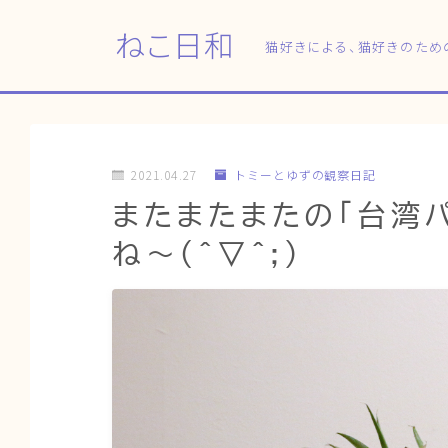
ねこ日和
猫好きによる、猫好きのため
2021.04.27
トミーとゆずの観察日記
またまたまたの「台湾
ね～(^▽^;)