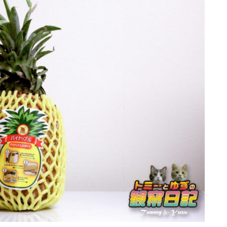
行動と心理（ねこの習性、気持ちの読
み方）
お役立ち情報（ねこに優しいインテリ
ア、災害対策）
ブログ
トミーとゆずの観察日記
ゆず日和
プロフィール