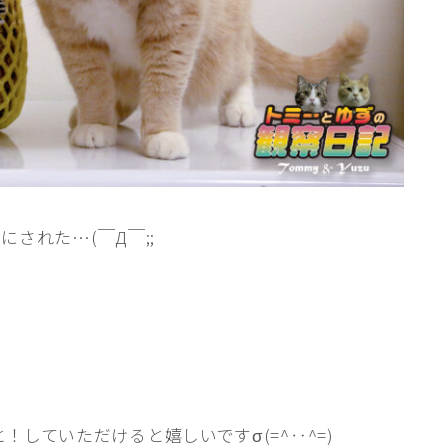
にされた…(￣Д￣;;
と！していただけると嬉しいですσ(=^‥^=)