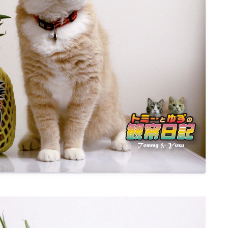
ねこの部屋
猫の健康・ケア関連
猫の行動学・不思議な習性
猫と人間の共生・社会問題
猫の雑学・トリビア
猫との暮らし・生活設計
猫の可愛さ発見シリーズ
猫と暮らす快適環境づくり
猫と暮らすシニアライフ
ねこの飼い方
基本ガイド（ねこの飼い方、しつけ、食
事）
健康管理（病気・ケア・病院情報）