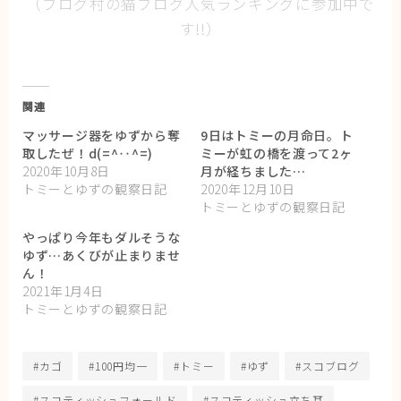
（ブログ村の猫ブログ人気ランキングに参加中で
す!!）
関連
マッサージ器をゆずから奪
9日はトミーの月命日。ト
取したぜ！d(=^‥^=)
ミーが虹の橋を渡って2ヶ
2020年10月8日
月が経ちました…
トミーとゆずの観察日記
2020年12月10日
トミーとゆずの観察日記
やっぱり今年もダルそうな
ゆず…あくびが止まりませ
ん！
2021年1月4日
トミーとゆずの観察日記
#カゴ
#100円均一
#トミー
#ゆず
#スコブログ
#スコティッシュフォールド
#スコティッシュ立ち耳