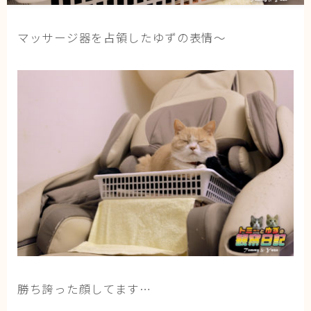
猫の行動学・不思議な習性
猫と人間の共生・社会問題
マッサージ器を占領したゆずの表情〜
猫の雑学・トリビア
猫との暮らし・生活設計
猫の可愛さ発見シリーズ
猫と暮らす快適環境づくり
猫と暮らすシニアライフ
ねこの飼い方
基本ガイド（ねこの飼い方、しつけ、食事）
健康管理（病気・ケア・病院情報）
行動と心理（ねこの習性、気持ちの読み方）
勝ち誇った顔してます…
お役立ち情報（ねこに優しいインテリア、災害対
策）