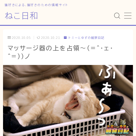
猫好きによる、猫好きのための情報サイト
ねこ日和
MENU
2020.10.05
2020.10.21
トミーとゆずの観察日記
HOME
マッサージ器の上を占領〜(=^・ェ・
^=))ノ
ねこ日和
どっちがいい？
猫暮らしの平均
猫のなぜ？
ゆずとシンバの日常
ねこの部屋
猫の健康・ケア関連