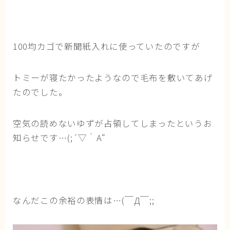
ブログ
トミーとゆずの観察日記
100均カゴで新聞紙入れに使っていたのですが
ゆず日和
トミーが寝たかったようなので毛布を敷いてあげ
たのでした。
プロフィール
空気の読めないゆずが占領してしまったというお
知らせです…(;´▽｀A“
なんだこの余裕の表情は…(￣Д￣;;