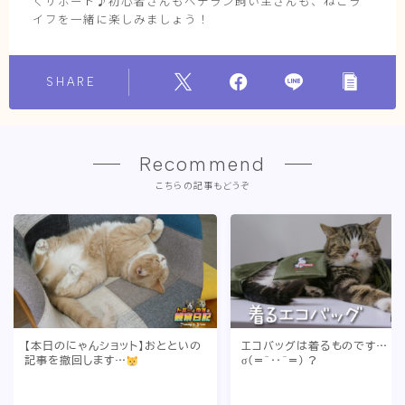
くサポート♪初心者さんもベテラン飼い主さんも、ねこラ
イフを一緒に楽しみましょう！
SHARE
Recommend
こちらの記事もどうぞ
【本日のにゃんショット】おとといの
エコバッグは着るものです…
記事を撤回します…
σ(=^‥^=) ?
2021.10.19
トミーとゆずの観察日記
2020.08.05
トミーとゆずの観察