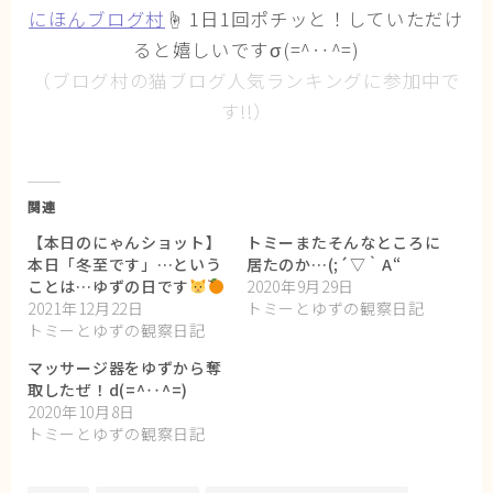
にほんブログ村
☝ 1日1回ポチッと！していただけ
ると嬉しいですσ(=^‥^=)
（ブログ村の猫ブログ人気ランキングに参加中で
す!!）
関連
【本日のにゃんショット】
トミーまたそんなところに
本日「冬至です」…という
居たのか…(;´▽｀A“
ことは…ゆずの日です
2020年9月29日
2021年12月22日
トミーとゆずの観察日記
トミーとゆずの観察日記
マッサージ器をゆずから奪
取したぜ！d(=^‥^=)
2020年10月8日
トミーとゆずの観察日記