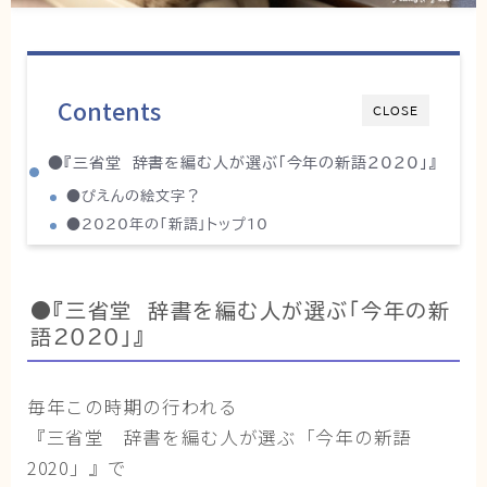
猫の行動学・不思議な習性
猫と人間の共生・社会問題
猫の雑学・トリビア
Contents
CLOSE
猫との暮らし・生活設計
●『三省堂 辞書を編む人が選ぶ「今年の新語2020」』
猫の可愛さ発見シリーズ
●ぴえんの絵文字？
猫と暮らす快適環境づくり
●2020年の「新語」トップ10
猫と暮らすシニアライフ
ねこの飼い方
●『三省堂 辞書を編む人が選ぶ「今年の新
語2020」』
基本ガイド（ねこの飼い方、しつけ、食事）
健康管理（病気・ケア・病院情報）
毎年この時期の行われる
行動と心理（ねこの習性、気持ちの読み方）
『三省堂 辞書を編む人が選ぶ「今年の新語
お役立ち情報（ねこに優しいインテリア、災害対
2020」』で
策）