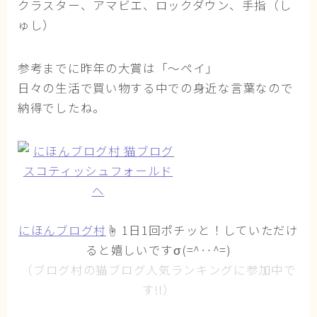
クラスター、アマビエ、ロックダウン、手指（し
ゅし）
参考までに昨年の大賞は「～ペイ」
日々の生活で買い物する中での身近な言葉なので
納得でしたね。
にほんブログ村
☝ 1日1回ポチッと！していただけ
ると嬉しいですσ(=^‥^=)
（ブログ村の猫ブログ人気ランキングに参加中で
す!!）