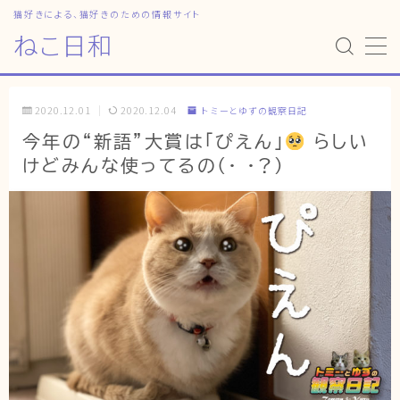
猫好きによる、猫好きのための情報サイト
ねこ日和
MENU
2020.12.01
2020.12.04
トミーとゆずの観察日記
HOME
今年の“新語”大賞は「ぴえん」
らしい
けどみんな使ってるの(・_・?)
ねこ日和
どっちがいい？
猫暮らしの平均
猫のなぜ？
ゆずとシンバの日常
ねこの部屋
猫の健康・ケア関連