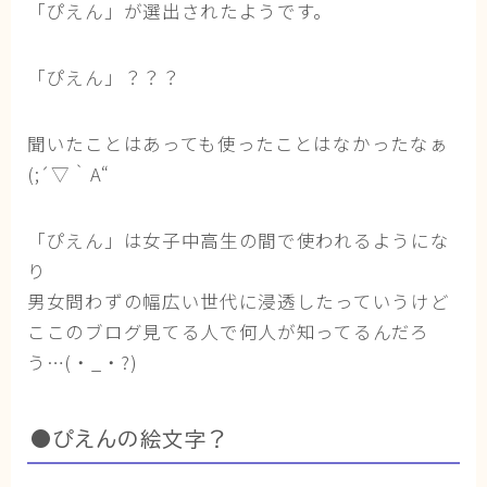
「ぴえん」が選出されたようです。
ブログ
「ぴえん」？？？
トミーとゆずの観察日記
ゆず日和
聞いたことはあっても使ったことはなかったなぁ
(;´▽｀A“
プロフィール
「ぴえん」は女子中高生の間で使われるようにな
り
男女問わずの幅広い世代に浸透したっていうけど
ここのブログ見てる人で何人が知ってるんだろ
う…(・_・?)
●ぴえんの絵文字？