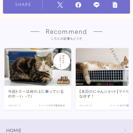
SHARE
Recommend
こちらの記事もどうぞ
今回トミーは何の上に乗っている
【本日のにゃんショット】マイペ
のか…(・_・?)
なゆず！
2020.07.17
トミーとゆずの観察日記
2021.03.23
トミーとゆずの観察
HOME