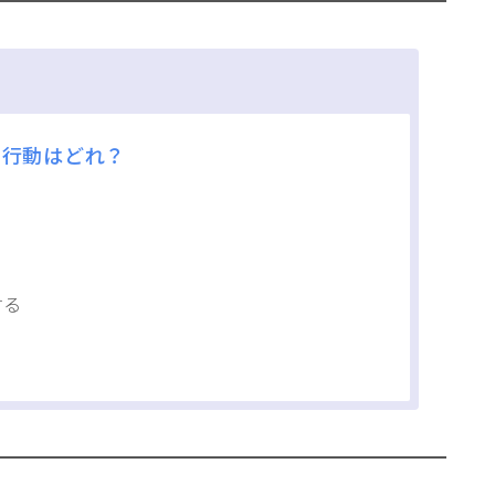
い行動はどれ？
する