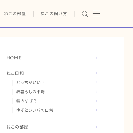
ねこの部屋
ねこの飼い方
猫の雑学・トリビア
基本ガイド（ねこの飼い方、し
つけ、食事）
猫の行動学・不思議な習性
健康管理（病気・ケア・病院情
報）
猫の可愛さ発見シリーズ
行動と心理（ねこの習性、気
HOME
持ちの読み方）
日常
猫の健康・ケア関連
お役立ち情報（ねこに優しい
猫と暮らす快適環境づくり
ねこ日和
インテリア、災害対策）
どっちがいい？
猫と暮らすシニアライフ
グッズレビュー（キャットフー
ド、トイレ、爪とぎ）
猫暮らしの平均
猫と人間の共生・社会問題
猫のなぜ？
猫との暮らし・生活設計
ゆずとシンバの日常
コラム
ねこの部屋