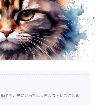
ねこの部屋
猫の健康・ケア関連
猫の行動学・不思議な習性
猫と人間の共生・社会問題
猫の雑学・トリビア
猫との暮らし・生活設計
猫の可愛さ発見シリーズ
猫と暮らす快適環境づくり
猫と暮らすシニアライフ
ねこの飼い方
基本ガイド（ねこの飼い方、しつけ、食
行動でも、猫にとっては大きなストレスになる
事）
健康管理（病気・ケア・病院情報）