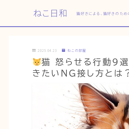
ねこ日和
猫好きによる、猫好きのため
2025.04.23
ねこの部屋
猫 怒らせる行動9
きたいNG接し方とは