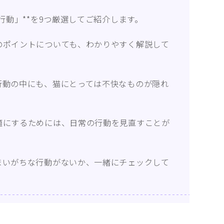
行動と心理（ねこの習性、気持ちの読
行動」**を9つ厳選してご紹介します。
み方）
お役立ち情報（ねこに優しいインテリ
のポイントについても、わかりやすく解説して
ア、災害対策）
ブログ
行動の中にも、猫にとっては不快なものが隠れ
トミーとゆずの観察日記
ゆず日和
適にするためには、日常の行動を見直すことが
プロフィール
まいがちな行動がないか、一緒にチェックして