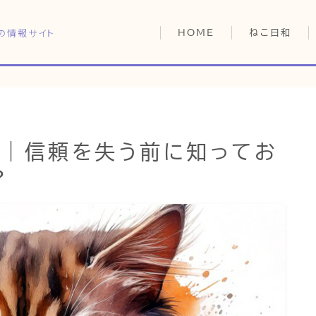
の情報サイト
HOME
ねこ日和
どっちがいい？
猫暮らしの平均
猫のなぜ？
HOME
ゆずとシンバの
選｜信頼を失う前に知ってお
？
ねこ日和
どっちがいい？
猫暮らしの平均
猫のなぜ？
ゆずとシンバの日常