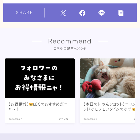
SHARE
Recommend
こちらの記事もどうぞ
【お得情報】
ぼくのおすすめだニ
【本日のにゃんショット】ニャン
ャ〜！
ッドでモフモフタイムのゆず
2023.01.27
ゆず日和
2022.01.09
ゆず