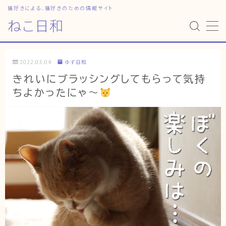
猫好きによる、猫好きのための情報サイト
ねこ日和
MENU
2022.03.04
ゆず日和
HOME
きれいにブラッシングしてもらって気持
ちよかったにゃ〜
ねこ日和
どっちがいい？
猫暮らしの平均
猫のなぜ？
ゆずとシンバの日常
ねこの部屋
猫の健康・ケア関連