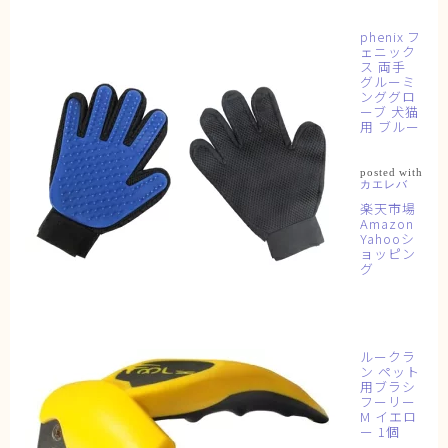
phenix フ
ェニック
ス 両手
グルーミ
ンググロ
ーブ 犬猫
用 ブルー
posted with
カエレバ
楽天市場
Amazon
Yahooシ
ョッピン
グ
ルークラ
ン ペット
用ブラシ
フーリー
M イエロ
ー 1個