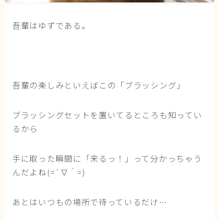
猫の行動学・不思議な習性
吾輩はゆずである。
猫と人間の共生・社会問題
猫の雑学・トリビア
猫との暮らし・生活設計
猫の可愛さ発見シリーズ
吾輩の楽しみといえばこの「ブラッシング」
猫と暮らす快適環境づくり
猫と暮らすシニアライフ
ブラッシングセットを置いてるところも知ってい
るから
ねこの飼い方
基本ガイド（ねこの飼い方、しつけ、食事）
手に取った瞬間に「来るっ！」って分かっちゃう
んだよね(=´∇｀=)
健康管理（病気・ケア・病院情報）
行動と心理（ねこの習性、気持ちの読み方）
あとはいつもの場所で待っているだけ…
お役立ち情報（ねこに優しいインテリア、災害対
策）