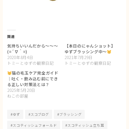
関連
気持ちいいんだから〜〜〜
【本日のにゃんショット】
(=´∇｀=)
ゆずブラッシング中〜
2020年8月4日
2021年7月29日
トミーとゆずの観察日記
トミーとゆずの観察日記
猫の毛玉ケア完全ガイド
｜吐く・飲み込む前にでき
る正しい対策法とは？
2025年5月20日
ねこの部屋
#ゆず
#スコブログ
#ブラッシング
#スコティッシュフォールド
#スコティッシュ立ち耳