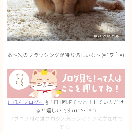
あ〜次のブラッシングが待ち遠しいな〜(=´∇｀=)
にほんブログ村
☝ 1日1回ポチッと！していただけ
ると嬉しいですσ(=^‥^=)
（ブログ村の猫ブログ人気ランキングに参加中で
す!!）