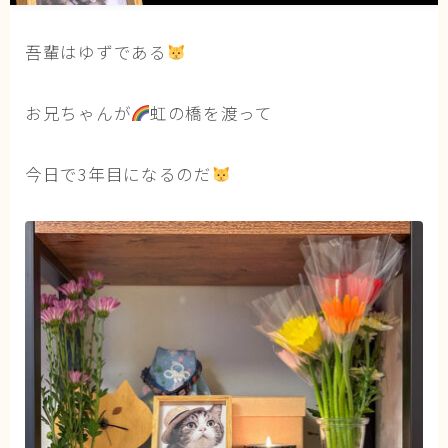
猫の行動学・不思議な習性
吾輩はゆずである
猫と人間の共生・社会問題
猫の雑学・トリビア
お兄ちゃんが
虹の橋を渡って
猫との暮らし・生活設計
猫の可愛さ発見シリーズ
今日で3年目になるのだ
猫と暮らす快適環境づくり
猫と暮らすシニアライフ
ねこの飼い方
基本ガイド（ねこの飼い方、しつけ、食事）
健康管理（病気・ケア・病院情報）
行動と心理（ねこの習性、気持ちの読み方）
お役立ち情報（ねこに優しいインテリア、災害対
策）