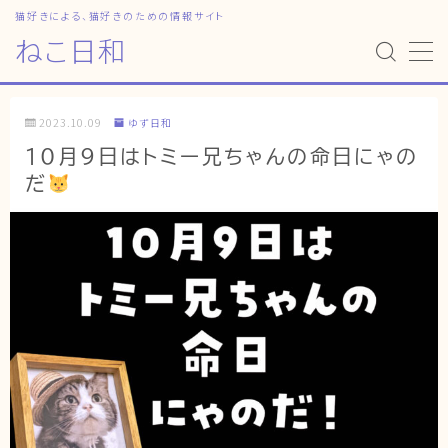
猫好きによる、猫好きのための情報サイト
ねこ日和
MENU
2023.10.09
ゆず日和
HOME
10月9日はトミー兄ちゃんの命日にゃの
だ
ねこ日和
どっちがいい？
猫暮らしの平均
猫のなぜ？
ゆずとシンバの日常
ねこの部屋
猫の健康・ケア関連