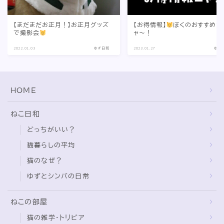
【まだまだお正月！】お正月グッズ
【お得情報】
ぼくのおすすめだ
で撮影会
ャ〜！
2022.01.03
ゆず日和
2023.01.27
ゆず
HOME
ねこ日和
どっちがいい？
猫暮らしの平均
猫のなぜ？
ゆずとシンバの日常
ねこの部屋
猫の雑学・トリビア