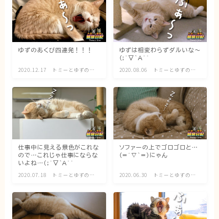
ブログ
トミーとゆずの観察日記
ゆずのあくび四連発！！！
ゆずは相変わらずダルいな〜
(;´▽｀A``
ゆず日和
2020.12.17
トミーとゆずの観
2020.08.06
トミーとゆずの観
察日記
察日記
プロフィール
仕事中に見える景色がこれな
ソファーの上でゴロゴロと…
ので…これじゃ仕事にならな
(=´∇｀=)にゃん
いよね…(;´▽｀A``
2020.07.18
トミーとゆずの観
2020.06.30
トミーとゆずの観
察日記
察日記