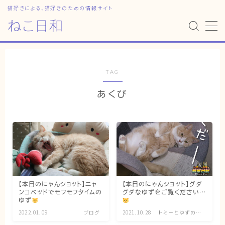
猫好きによる、猫好きのための情報サイト
ねこ日和
MENU
HOME
TAG
あくび
ねこ日和
どっちがいい？
猫暮らしの平均
猫のなぜ？
ゆずとシンバの日常
【本日のにゃんショット】ニャ
【本日のにゃんショット】グダ
ンコベッドでモフモフタイムの
グダなゆずをご覧ください…
ねこの部屋
ゆず
2022.01.09
ブログ
2021.10.28
トミーとゆずの観
猫の健康・ケア関連
察日記