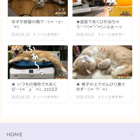
ゆずが部屋の隅で…(=^・ェ・
★退屈であくびが出ちゃ
^=)
う…ヾ(=゜・゜=)ノふぁ〜っ
2020.06.14
トミーとゆずの観
2020.04.12
トミーとゆずの観
察日記
察日記
★ いつもの場所で大あく
★ 椅子の上でのんびり寛ぐ
び…(=￣ρ￣=)..zzzZZ
ゆず…(=´∇｀=)
2020.04.05
トミーとゆずの観
2020.03.16
トミーとゆずの観
察日記
察日記
HOME