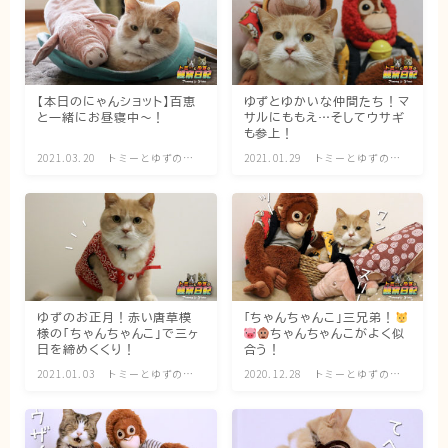
【本日のにゃんショット】百恵
ゆずとゆかいな仲間たち！マ
と一緒にお昼寝中〜！
サルにももえ…そしてウサギ
も参上！
2021.03.20
トミーとゆずの観
2021.01.29
トミーとゆずの観
察日記
察日記
ゆずのお正月！赤い唐草模
「ちゃんちゃんこ」三兄弟！
様の「ちゃんちゃんこ」で三ヶ
ちゃんちゃんこがよく似
日を締めくくり！
合う！
2021.01.03
トミーとゆずの観
2020.12.28
トミーとゆずの観
察日記
察日記