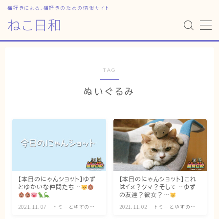
猫好きによる、猫好きのための情報サイト
ねこ日和
MENU
HOME
TAG
ぬいぐるみ
ねこ日和
どっちがいい？
猫暮らしの平均
猫のなぜ？
ゆずとシンバの日常
【本日のにゃんショット】ゆず
【本日のにゃんショット】これ
とゆかいな仲間たち…
はイヌ？クマ？そして…ゆず
ねこの部屋
の友達？彼女？…
2021.11.07
トミーとゆずの観
2021.11.02
トミーとゆずの観
猫の健康・ケア関連
察日記
察日記