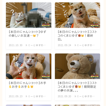
猫の行動学・不思議な習性
猫と人間の共生・社会問題
猫の雑学・トリビア
猫との暮らし・生活設計
【本日のにゃんショット】ゆず
【本日のにゃんショット】コスト
の新しいお友達…
？
コのくまとゆず
！最終
猫の可愛さ発見シリーズ
日。
猫と暮らす快適環境づくり
2021.10.30
トミーとゆずの観
2021.09.24
トミーとゆずの観
察日記
察日記
猫と暮らすシニアライフ
ねこの飼い方
基本ガイド（ねこの飼い方、しつけ、食事）
【本日のにゃんショット】お手
【本日のにゃんショット】コスト
健康管理（病気・ケア・病院情報）
お手
お手
コくまとゆず
！期間限定
の夢の共演。。。
行動と心理（ねこの習性、気持ちの読み方）
2021.09.23
トミーとゆずの観
2021.09.20
トミーとゆずの観
お役立ち情報（ねこに優しいインテリア、災害対
察日記
察日記
策）