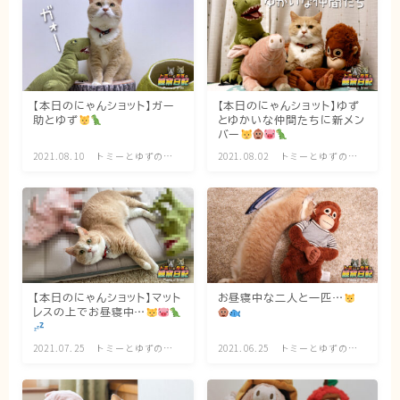
ブログ
トミーとゆずの観察日記
【本日のにゃんショット】ガー
【本日のにゃんショット】ゆず
ゆず日和
助とゆず
とゆかいな仲間たちに新メン
バー
2021.08.10
トミーとゆずの観
2021.08.02
トミーとゆずの観
プロフィール
察日記
察日記
【本日のにゃんショット】マット
お昼寝中な二人と一匹…
レスの上でお昼寝中…
2021.07.25
トミーとゆずの観
2021.06.25
トミーとゆずの観
察日記
察日記