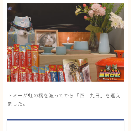
猫の行動学・不思議な習性
猫と人間の共生・社会問題
猫の雑学・トリビア
猫との暮らし・生活設計
猫の可愛さ発見シリーズ
猫と暮らす快適環境づくり
猫と暮らすシニアライフ
ねこの飼い方
基本ガイド（ねこの飼い方、しつけ、食事）
トミーが虹の橋を渡ってから「四十九日」を迎え
ました。
健康管理（病気・ケア・病院情報）
行動と心理（ねこの習性、気持ちの読み方）
お役立ち情報（ねこに優しいインテリア、災害対
策）