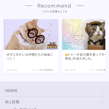
Recommend
こちらの記事もどうぞ
ゆずとゆかいな仲間たちの変装ご
トミーが虹の橋を渡ってから
っこ！
周忌」を迎えました。
2020.09.28
トミーとゆずの観察日記
2021.10.09
トミーとゆずの観察
HOME
ねこ日和