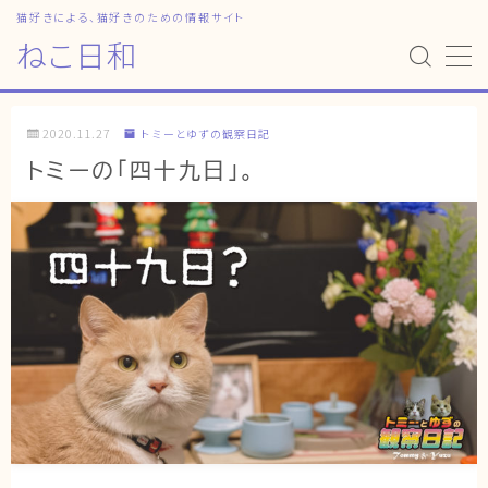
猫好きによる、猫好きのための情報サイト
ねこ日和
MENU
2020.11.27
トミーとゆずの観察日記
HOME
トミーの「四十九日」。
ねこ日和
どっちがいい？
猫暮らしの平均
猫のなぜ？
ゆずとシンバの日常
ねこの部屋
猫の健康・ケア関連