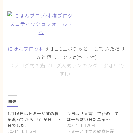
にほんブログ村
☝ 1日1回ポチッと！していただけ
ると嬉しいですσ(=^‥^=)
（ブログ村の猫ブログ人気ランキングに参加中で
す!!）
関連
1月16日はトミーが虹の橋
今日は「大寒」で暦の上で
を渡ってから 「百か日」の
は一番寒い日だニャ…
日でした。
2021年1月20日
2021年1月18日
トミーとゆずの観察日記