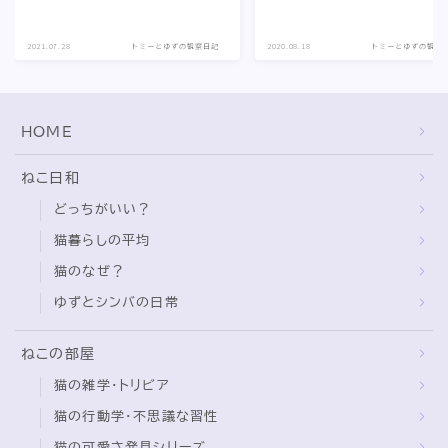
2021.07.28
トミーとゆずの観察日記
2020.08.18
トミーとゆずの観察
HOME
ねこ日和
どっちがいい？
猫暮らしの平均
猫のなぜ？
ゆずとシンバの日常
ねこの部屋
猫の雑学・トリビア
猫の行動学・不思議な習性
猫の可愛さ発見シリーズ