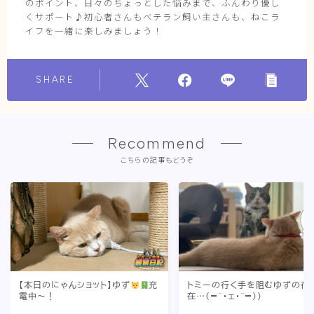
のポイント、日々のちょっとした悩みまで、ふんわり優し
くサポート♪初心者さんもベテラン飼い主さんも、ねこラ
イフを一緒に楽しみましょう！
SHARE
Recommend
こちらの記事もどうぞ
【本日のにゃんショット】ゆず
充
トミーの行く手を阻むゆずの存
電中〜！
在…(=^・ェ・^=))