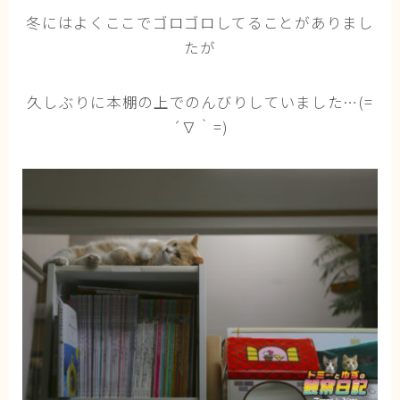
猫の行動学・不思議な習性
冬にはよくここでゴロゴロしてることがありまし
たが
猫と人間の共生・社会問題
猫の雑学・トリビア
久しぶりに本棚の上でのんびりしていました…(=
猫との暮らし・生活設計
´∇｀=)
猫の可愛さ発見シリーズ
猫と暮らす快適環境づくり
猫と暮らすシニアライフ
ねこの飼い方
基本ガイド（ねこの飼い方、しつけ、食事）
健康管理（病気・ケア・病院情報）
行動と心理（ねこの習性、気持ちの読み方）
お役立ち情報（ねこに優しいインテリア、災害対
策）