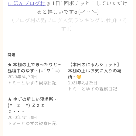
にほんブログ村
☝ 1日1回ポチッと！していただけ
ると嬉しいですσ(=^‥^=)
（ブログ村の猫ブログ人気ランキングに参加中で
す!!）
関連
★ 本棚の上でまったりとお
【本日のにゃんショット】
昼寝中のゆず…(=´∇｀=)
本棚の上はお気に入りの場
2020年5月30日
所…
トミーとゆずの観察日記
2021年8月25日
トミーとゆずの観察日記
★ ゆずの新しい寝場所…
(=￣ェ￣=) Ｚｚｚ
ｚ・・・
2020年4月28日
トミーとゆずの観察日記