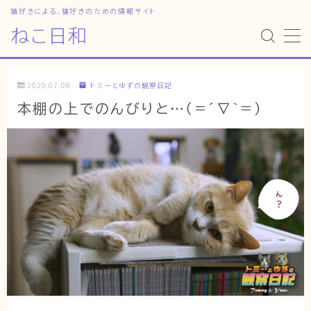
猫好きによる、猫好きのための情報サイト
ねこ日和
MENU
2020.07.08
トミーとゆずの観察日記
HOME
本棚の上でのんびりと…(=´∇｀=)
ねこ日和
どっちがいい？
猫暮らしの平均
猫のなぜ？
ゆずとシンバの日常
ねこの部屋
猫の健康・ケア関連