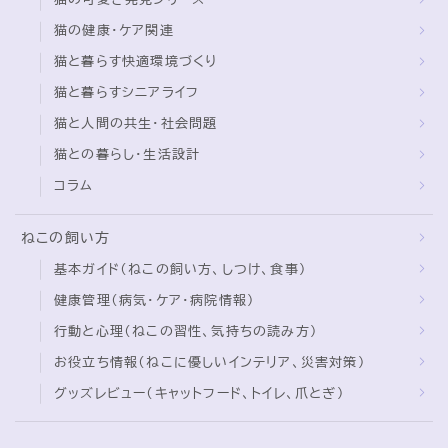
猫の健康・ケア関連
猫と暮らす快適環境づくり
猫と暮らすシニアライフ
猫と人間の共生・社会問題
猫との暮らし・生活設計
コラム
ねこの飼い方
基本ガイド（ねこの飼い方、しつけ、食事）
健康管理（病気・ケア・病院情報）
行動と心理（ねこの習性、気持ちの読み方）
お役立ち情報（ねこに優しいインテリア、災害対策）
グッズレビュー（キャットフード、トイレ、爪とぎ）
Follow Me
HOME
ブログ
トミーとゆずの観察日記
本棚の上でのんびりと…(=´∇
＞
＞
＞