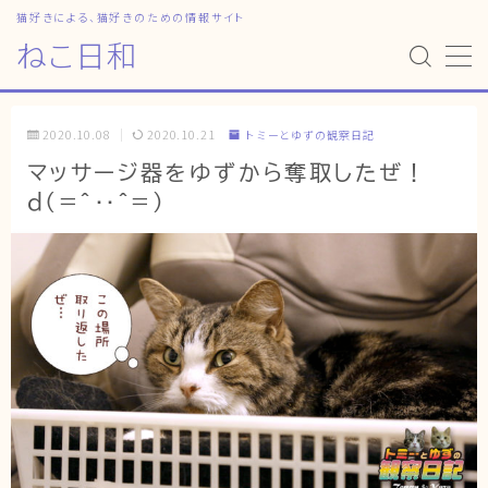
猫好きによる、猫好きのための情報サイト
ねこ日和
MENU
2020.10.08
2020.10.21
トミーとゆずの観察日記
HOME
マッサージ器をゆずから奪取したぜ！
d(=^‥^=)
ねこ日和
どっちがいい？
猫暮らしの平均
猫のなぜ？
ゆずとシンバの日常
ねこの部屋
猫の健康・ケア関連