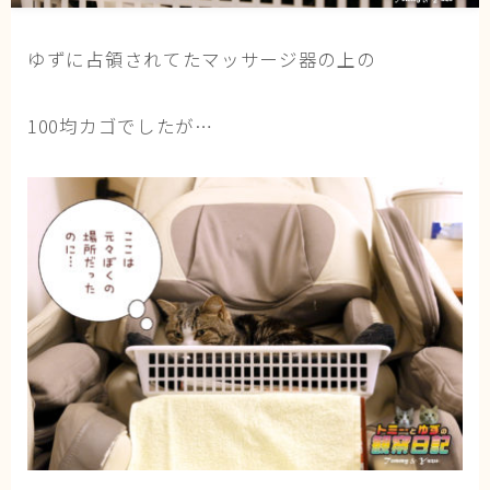
猫の行動学・不思議な習性
猫と人間の共生・社会問題
ゆずに占領されてたマッサージ器の上の
猫の雑学・トリビア
100均カゴでしたが…
猫との暮らし・生活設計
猫の可愛さ発見シリーズ
猫と暮らす快適環境づくり
猫と暮らすシニアライフ
ねこの飼い方
基本ガイド（ねこの飼い方、しつけ、食事）
健康管理（病気・ケア・病院情報）
行動と心理（ねこの習性、気持ちの読み方）
お役立ち情報（ねこに優しいインテリア、災害対
策）