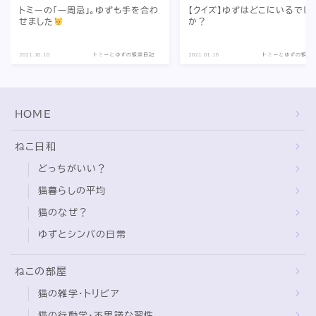
トミーの「一周忌」。ゆずも手を合わ
【クイズ】ゆずはどこにいるでし
せました
か？
2021.10.10
トミーとゆずの観察日記
2021.01.16
トミーとゆずの観察
HOME
ねこ日和
どっちがいい？
猫暮らしの平均
猫のなぜ？
ゆずとシンバの日常
ねこの部屋
猫の雑学・トリビア
猫の行動学・不思議な習性