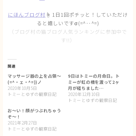
にほんブログ村
☝ 1日1回ポチッと！していただけ
ると嬉しいですσ(=^‥^=)
（ブログ村の猫ブログ人気ランキングに参加中で
す!!）
関連
マッサージ器の上を占領〜
9日はトミーの月命日。ト
(=^・ェ・^=))ノ
ミーが虹の橋を渡って2ヶ
2020年10月5日
月が経ちました…
トミーとゆずの観察日記
2020年12月10日
トミーとゆずの観察日記
お～い！顔がつぶれちゃう
ぞ～！
2021年2月27日
トミーとゆずの観察日記