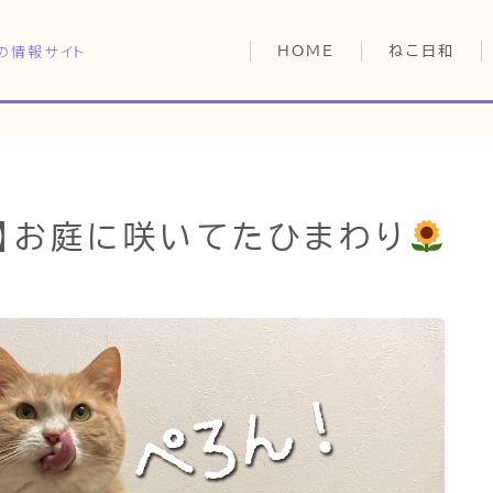
の情報サイト
HOME
ねこ日和
どっちがいい？
猫暮らしの平均
猫のなぜ？
HOME
ゆずとシンバの
ト】お庭に咲いてたひまわり
ねこ日和
どっちがいい？
猫暮らしの平均
猫のなぜ？
ゆずとシンバの日常