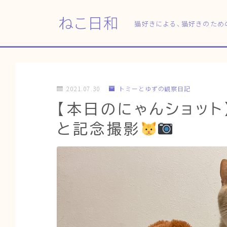
ねこ日和
猫好きによる、猫好きのため
2021.07.30
トミーとゆずの観察日記
【本日のにゃんショッ
と記念撮影