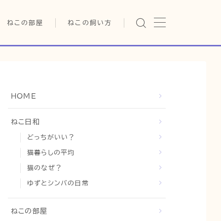
ねこの部屋
ねこの飼い方
猫の雑学・トリビア
基本ガイド（ねこの飼い方、し
つけ、食事）
猫の行動学・不思議な習性
健康管理（病気・ケア・病院情
報）
猫の可愛さ発見シリーズ
行動と心理（ねこの習性、気
HOME
持ちの読み方）
日常
猫の健康・ケア関連
お役立ち情報（ねこに優しい
猫と暮らす快適環境づくり
ねこ日和
インテリア、災害対策）
どっちがいい？
猫と暮らすシニアライフ
グッズレビュー（キャットフー
ド、トイレ、爪とぎ）
猫暮らしの平均
猫と人間の共生・社会問題
猫のなぜ？
猫との暮らし・生活設計
ゆずとシンバの日常
コラム
ねこの部屋