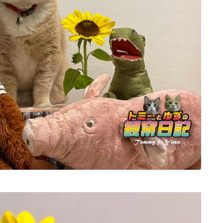
ねこの部屋
猫の健康・ケア関連
猫の行動学・不思議な習性
猫と人間の共生・社会問題
猫の雑学・トリビア
猫との暮らし・生活設計
猫の可愛さ発見シリーズ
猫と暮らす快適環境づくり
猫と暮らすシニアライフ
ねこの飼い方
基本ガイド（ねこの飼い方、しつけ、食
事）
健康管理（病気・ケア・病院情報）