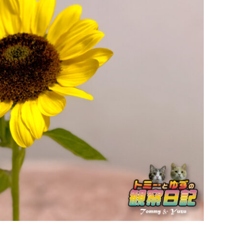
行動と心理（ねこの習性、気持ちの読
み方）
お役立ち情報（ねこに優しいインテリ
ア、災害対策）
ブログ
トミーとゆずの観察日記
ゆず日和
プロフィール