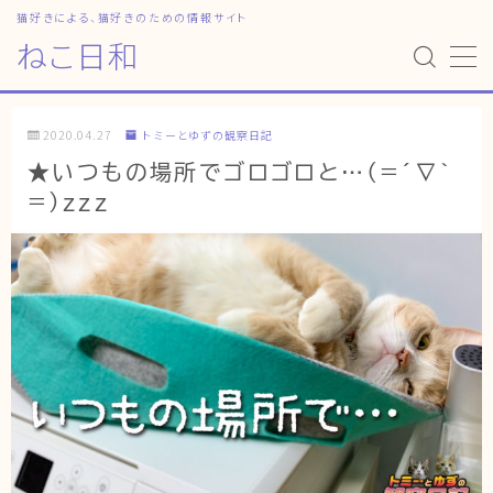
猫好きによる、猫好きのための情報サイト
ねこ日和
MENU
2020.04.27
トミーとゆずの観察日記
HOME
★いつもの場所でゴロゴロと…(=´∇｀
=)zzz
ねこ日和
どっちがいい？
猫暮らしの平均
猫のなぜ？
ゆずとシンバの日常
ねこの部屋
猫の健康・ケア関連