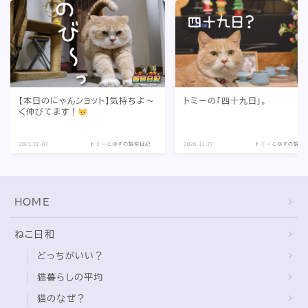
【本日のにゃんショット】気持ちよ〜
トミーの「四十九日」。
く伸びてます！
2021.07.07
トミーとゆずの観察日記
2020.11.27
トミーとゆずの観察
HOME
ねこ日和
どっちがいい？
猫暮らしの平均
猫のなぜ？