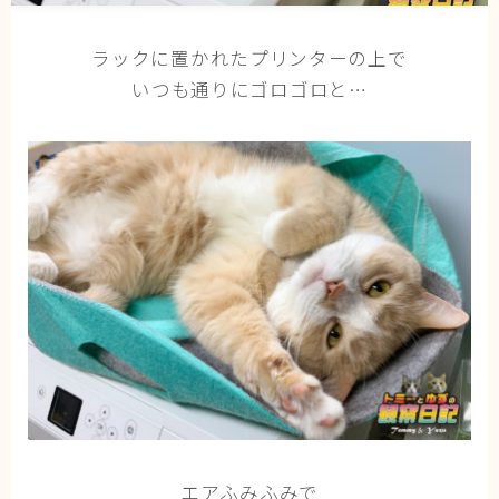
猫の行動学・不思議な習性
ラックに置かれたプリンターの上で
猫と人間の共生・社会問題
いつも通りにゴロゴロと…
猫の雑学・トリビア
猫との暮らし・生活設計
猫の可愛さ発見シリーズ
猫と暮らす快適環境づくり
猫と暮らすシニアライフ
ねこの飼い方
基本ガイド（ねこの飼い方、しつけ、食事）
健康管理（病気・ケア・病院情報）
行動と心理（ねこの習性、気持ちの読み方）
お役立ち情報（ねこに優しいインテリア、災害対
エアふみふみで
策）