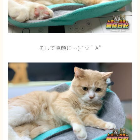
そして真顔に…(;´▽｀A“